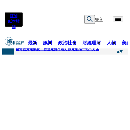
訂閱
登入
紙本雜
誌
最新
娛樂
政治社會
財經理財
人物
美
快訊
全球提升電氣化 台達電鄭平看好微電網推一站式方案
快訊
又要不副署？立院三讀藍白兒少未來帳戶 政院放話：將採必要憲政作為
快訊
agnès b.推Humanitarian系列 「give love」成今夏最暖時尚宣言