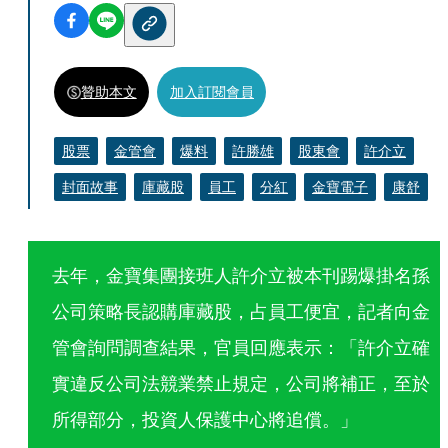
贊助本文
加入訂閱會員
股票
金管會
爆料
許勝雄
股東會
許介立
封面故事
庫藏股
員工
分紅
金寶電子
康舒
去年，金寶集團接班人許介立被本刊踢爆掛名孫
公司策略長認購庫藏股，占員工便宜，記者向金
管會詢問調查結果，官員回應表示：「許介立確
實違反公司法競業禁止規定，公司將補正，至於
所得部分，投資人保護中心將追償。」