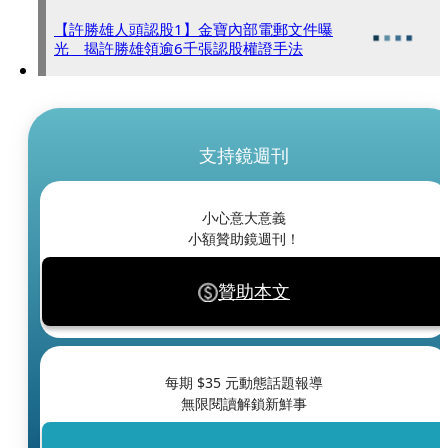
【許勝雄人頭認股1】金寶內部電郵文件曝
光 揭許勝雄領逾6千張認股權證手法
支持鏡週刊
小心意大意義
小額贊助鏡週刊！
贊助本文
每期 $
35
元動態話題報導
無限閱讀解鎖新鮮事