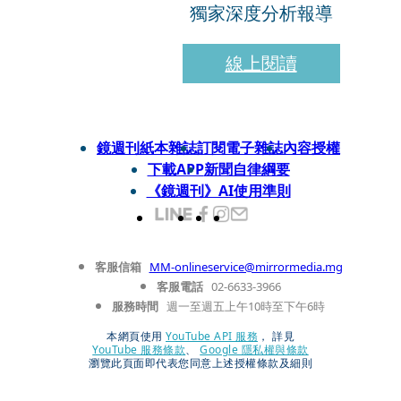
獨家深度分析報導
線上閱讀
鏡週刊紙本雜誌
訂閱電子雜誌
內容授權
下載APP
新聞自律綱要
《鏡週刊》AI使用準則
客服信箱
MM-onlineservice@mirrormedia.mg
客服電話
02-6633-3966
服務時間
週一至週五上午10時至下午6時
本網頁使用
YouTube API 服務
， 詳見
YouTube 服務條款
、
Google 隱私權與條款
瀏覽此頁面即代表您同意上述授權條款及細則