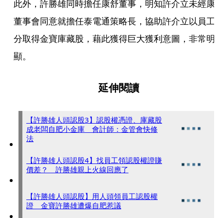
此外，許勝雄同時擔任康舒董事，明知許介立未經康
董事會同意就擔任泰電通策略長，協助許介立以員工
分取得金寶庫藏股，藉此獲得巨大獲利意圖，非常明
顯。
延伸閱讀
【許勝雄人頭認股3】認股權憑證、庫藏股
成老闆自肥小金庫 會計師：金管會快修
法
【許勝雄人頭認股4】找員工領認股權證賺
價差？ 許勝雄親上火線回應了
【許勝雄人頭認股】用人頭領員工認股權
證 金寶許勝雄遭爆自肥惹議