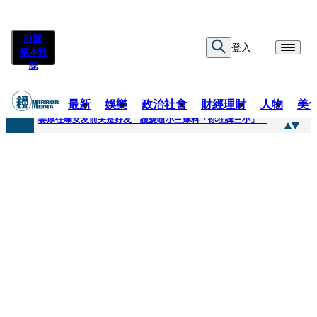
訂閱
登入
紙本雜
誌
最新
娛樂
政治社會
財經理財
人物
美
快訊
姜厚任曝女友前夫是好友 護愛嗆小三爆料「你在講三小」
快訊
劉畊宏將登《披荊斬棘》call周杰倫求救 周董「3字建議」他無奈：這不是健美比賽！
快訊
【台中戰局特輯】何欣純支持度暴增 藍營民調老劇本急救援