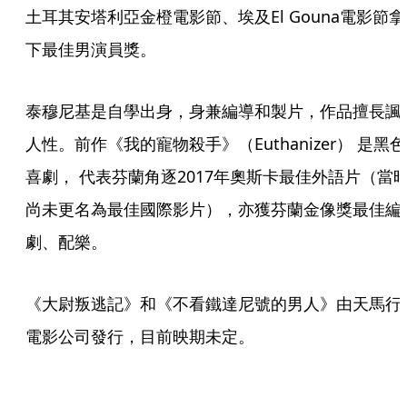
土耳其安塔利亞金橙電影節、埃及El Gouna電影節拿
下最佳男演員獎。
泰穆尼基是自學出身，身兼編導和製片，作品擅長諷
人性。前作《我的寵物殺手》（Euthanizer） 是黑色
喜劇， 代表芬蘭角逐2017年奧斯卡最佳外語片（當
尚未更名為最佳國際影片），亦獲芬蘭金像獎最佳編
劇、配樂。 
《大尉叛逃記》和《不看鐵達尼號的男人》由天馬行
電影公司發行，目前映期未定。