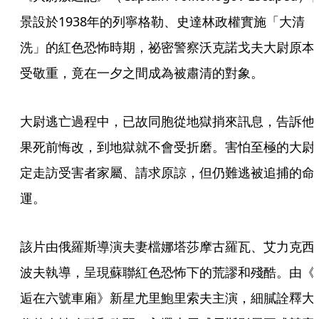
景設於1938年的列寧格勒、史達林政權實施「大清
洗」的紅色恐怖時期，祕密警察沃克諾戈夫大尉原本
受敬重，竟在一夕之間成為被肅清的對象。
大尉逃亡過程中，已故同胞從地獄捎來訊息，告訴他
果死前悔改，到地獄就不會受折磨。害怕至極的大尉
定走訪受害者家屬、請求原諒，但仍難逃被追捕的命
運。
該片由俄羅斯導演夫妻檔娜塔莎摩古羅瓦、艾力克西
波夫執導，呈現蘇聯紅色恐怖下的荒謬和殘酷。由《
逅在六號車廂》新星尤里鮑里索夫主演，細膩詮釋大