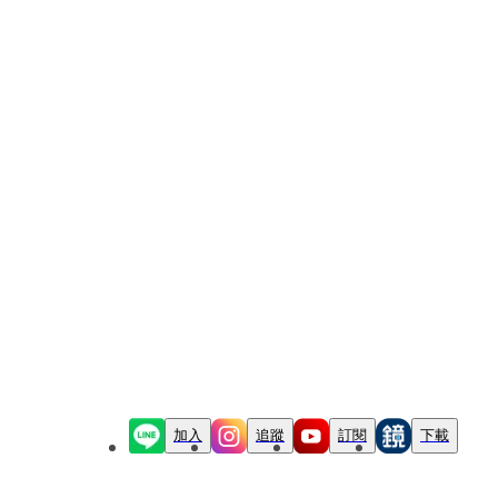
加入
追蹤
訂閱
下載