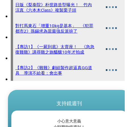
日版《梨泰院》朴世路造型曝光！ 竹內
涼真《六本木Class》複製栗子頭
對打馬東石「增重10kg是基本」 《犯罪
都市2》孫錫求為當最強反派拚了
【專訪1】《一屍到底》太賣座！ 《急急
復雞雞》講尋雞之旅醞釀10年才拍成
【專訪2】《雞雞》劇組製作超逼真GG道
具 導演不給看：會出事
支持鏡週刊
小心意大意義
小額贊助鏡週刊！