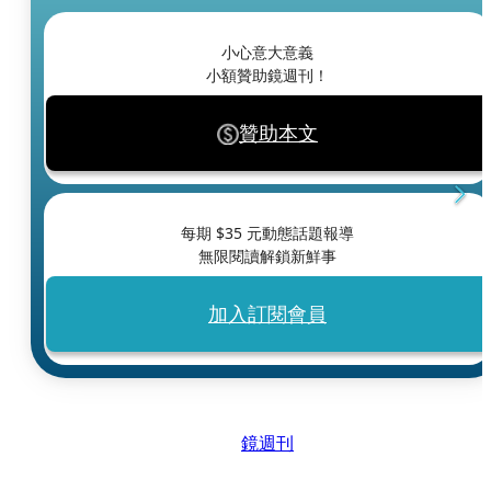
小心意大意義
小額贊助鏡週刊！
贊助本文
每期 $
35
元動態話題報導
無限閱讀解鎖新鮮事
加入訂閱會員
鏡週刊