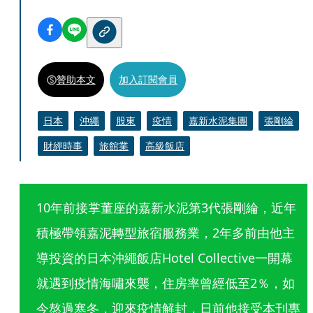
贊助本文
加入訂閱會員
日本
沖繩
股東
疫情
嘉新水泥集團
張剛綸
財經時事
旅館業
高級飯店
10年前接掌董座的嘉新水泥第3代張剛綸，近年
積極帶領嘉泥轉型旅宿服務業，2年多前由他主
導投資的日本沖繩飯店Hotel Collective一開幕
就遇到疫情海嘯來襲，住房率曾經低至2％，如
今熬過寒冬，迎來疫情解封，日前他接受本刊專