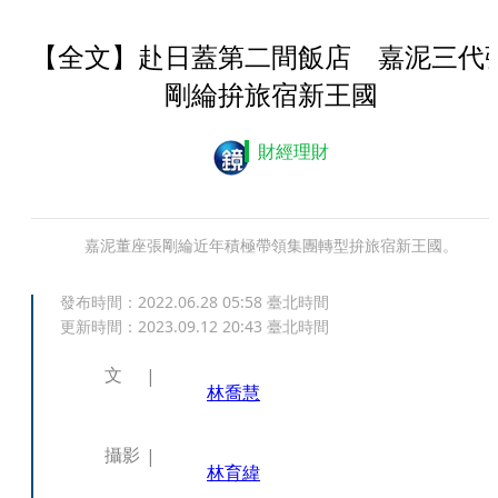
【全文】赴日蓋第二間飯店 嘉泥三代
剛綸拚旅宿新王國
財經理財
嘉泥董座張剛綸近年積極帶領集團轉型拚旅宿新王國。
發布時間：
2022.06.28 05:58
臺北時間
更新時間：
2023.09.12 20:43
臺北時間
文
林喬慧
攝影
林育緯