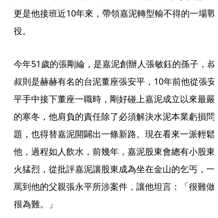
更是他接班近10年來，帶領嘉泥轉型輸不得的一場戰
役。
今年51歲的張剛綸，是嘉泥創辦人張敏鈺的孫子，叔
叔則是赫赫有名的台泥董座張安平，10年前他從張安
平手中接下董座一職時，剛好碰上嘉泥成立以來最嚴
的寒冬，他肩負的責任除了必須解決水泥本業虧損問
題，也得替嘉泥開闢出一條新路。現在看來一派輕鬆
他，過程如人飲水，前幾年，嘉泥股東會總有小股東
火猛烈，從批評嘉泥讓股東成為坐在金山的乞丐，一
罵到他的父親張永平所涉案件，讓他坦言：「很難做
很為難。」