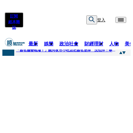
訂閱
登入
紙本雜
誌
最新
娛樂
政治社會
財經理財
人物
美
快訊
「簽名牆變戰場！」饒河夜市小吃店把簽名塗掉 沈伯洋：舉雙手贊成
快訊
抛「雙AI」施政藍圖！徐欣瑩宣示無縫接軌楊文科 延續五支箭與十大交通建設
快訊
翻拍雄二飛彈密件給中共女特工 海峰士兵認罪減刑判2年7月