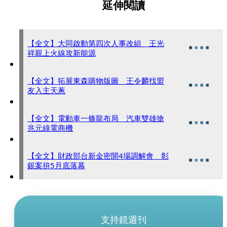
延伸閱讀
【全文】大同啟動第四次人事改組 王光
祥親上火線攻新能源
【全文】拓展東森購物版圖 王令麟找盟
友入主天蔥
【全文】電動車一條龍布局 汽車雙雄搶
兆元綠電商機
【全文】財政部台新金密開4場調解會 彰
銀案拚5月底落幕
支持鏡週刊