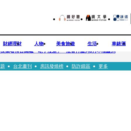
財經理財
人物
美食旅遊
生活
車錶酒
良業者撈百萬喊「吃了沒差」 法官打臉判6月不准緩刑
話題
台北畫刊
房訊發燒榜
防詐鏡區
更多
…張韶涵細數10年時光 悲慟告別：無法相信真的發生了
患失控毆人 院方揭他早是「黑名單」堅決提告