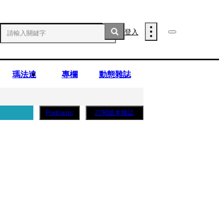
登入
瑪法達
專欄
動態雜誌
訂閱紙本雜誌
Podcasts