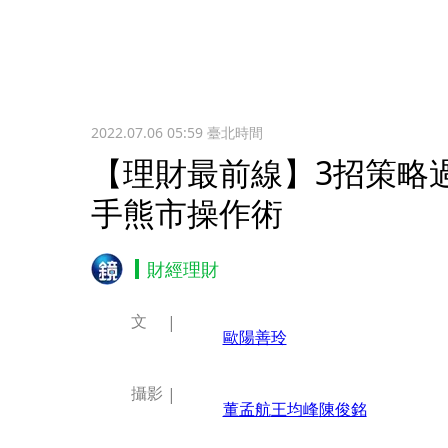
2022.07.06 05:59
臺北時間
【理財最前線】3招策略
手熊市操作術
財經理財
文
歐陽善玲
攝影
董孟航
王均峰
陳俊銘