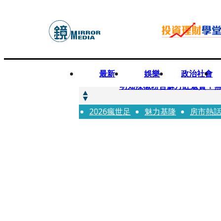
最新
娛樂
政治社會
快訊
明知辣椒粉含蘇丹紅還賣！無
2026瘋世足
快訊
魅力基隆
房市熱
「無可替代的夥伴離開了我」
快訊
又見醫療暴力！耕莘醫院病