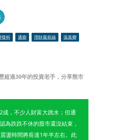
員
聯發科
通膨
理財最前線
張真卿
歷超過30年的投資老手，分享熊市
2成，不少人財富大跳水；但通
認為跌跌不休的股市還沒結束，
且震盪時間將長達1年半左右。此