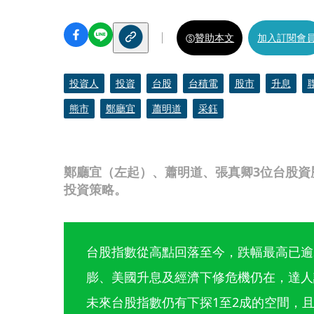
贊助本文
加入訂閱會
投資人
投資
台股
台積電
股市
升息
熊市
鄭廳宜
蕭明道
采鈺
鄭廳宜（左起）、蕭明道、張真卿3位台股資
投資策略。
台股指數從高點回落至今，跌幅最高已逾
膨、美國升息及經濟下修危機仍在，達人
未來台股指數仍有下探1至2成的空間，