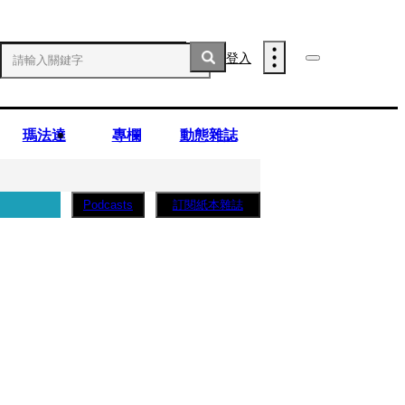
登入
瑪法達
專欄
動態雜誌
訂閱紙本雜誌
Podcasts
薩蛋糕」