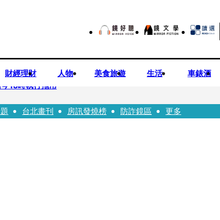
財經理財
人物
美食旅遊
生活
車錶酒
今18時執行拖吊
話題
台北畫刊
房訊發燒榜
防詐鏡區
更多
子告白「爸爸I LOVE YOU」 驚喜林志玲同步曝光父親節「披
華山「天空秒變臉」！ONCE狂風暴雨死守 畫面曝光2.5萬人笑翻