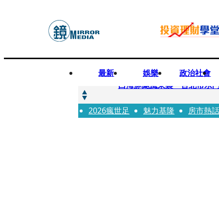
最新
娛樂
政治社會
快訊
白海豚颱風來襲 台北市水門
2026瘋世足
快訊
魅力基隆
房市熱
AKIRA台北唱到一半突收兒
快訊
獨家／TWICE Mina一進