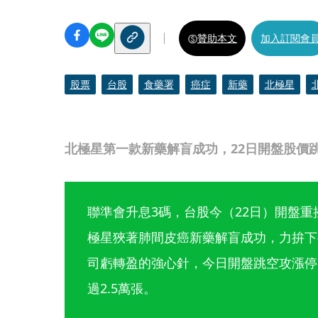
贊助本文
加入訂閱會
股票
台股
食藥署
癌症
新藥
北極星
北極星第一款新藥解盲成功，22日開盤股價
聯準會升息3碼，台股今（22日）開盤
極星狹著肺間皮癌新藥解盲成功，力拚下
司虧轉盈的強心針，今日開盤跳空攻漲停
過2.5萬張。