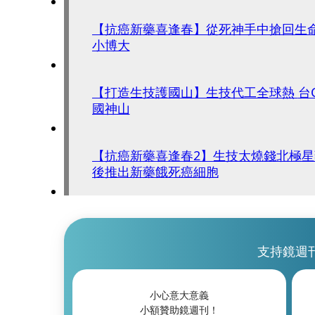
【抗癌新藥喜逢春】從死神手中搶回生
小博大
【打造生技護國山】生技代工全球熱 台CDMO廠打造新護
國神山
【抗癌新藥喜逢春2】生技太燒錢北極
後推出新藥餓死癌細胞
支持鏡週
小心意大意義
小額贊助鏡週刊！