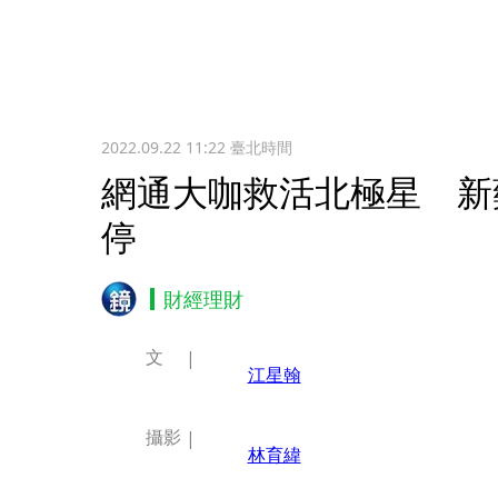
2022.09.22 11:22
臺北時間
網通大咖救活北極星 新
停
財經理財
文
江星翰
攝影
林育緯