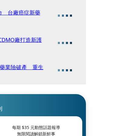
命 台廠癌症新藥
星藥業險破產 重生
刊
每期 $
35
元動態話題報導
無限閱讀解鎖新鮮事