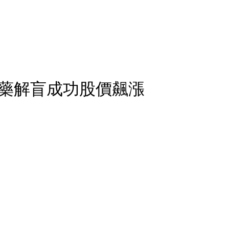
藥解盲成功股價飆漲