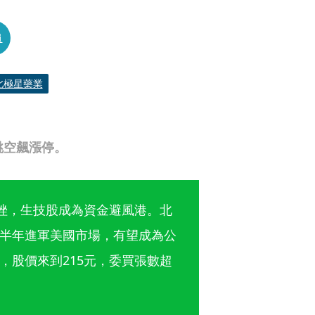
員
北極星藥業
跳空飆漲停。
重挫，生技股成為資金避風港。北
半年進軍美國市場，有望成為公
，股價來到215元，委買張數超