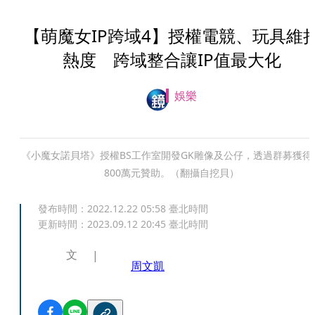
【萌魔女IP跨域4】授權電競、玩具維
熱度 跨域整合讓IP值最大化
娛樂
《小魔女諾貝塔》授權BS工作室開發GK雕像及公仔，透過群募獲得
800萬元贊助。（翻攝自挖貝）
發布時間：
2022.12.22 05:58
臺北時間
更新時間：
2023.09.12 20:45
臺北時間
文
周文凱