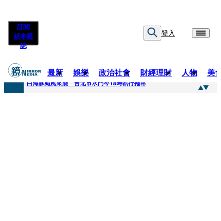
訂閱
登入
紙本雜
誌
最新
娛樂
政治社會
財經理財
人物
美
快訊
白海豚颱風來襲 台北市水門今18時執行拖吊
快訊
AKIRA台北唱到一半突收兒子告白「爸爸I LOVE YOU」 驚喜林志玲同步曝光父親節「披薩蛋糕」
快訊
獨家／TWICE Mina一進華山「天空秒變臉」！ONCE狂風暴雨死守 畫面曝光2.5萬人笑翻