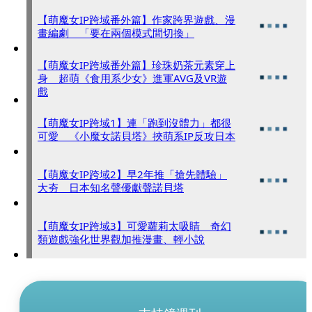
【萌魔女IP跨域番外篇】作家跨界遊戲、漫
畫編劇 「要在兩個模式間切換」
【萌魔女IP跨域番外篇】珍珠奶茶元素穿上
身 超萌《食用系少女》進軍AVG及VR遊
戲
【萌魔女IP跨域1】連「跑到沒體力」都很
可愛 《小魔女諾貝塔》挾萌系IP反攻日本
【萌魔女IP跨域2】早2年推「搶先體驗」
大夯 日本知名聲優獻聲諾貝塔
【萌魔女IP跨域3】可愛蘿莉太吸睛 奇幻
類遊戲強化世界觀加推漫畫、輕小說