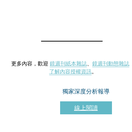
更多內容，歡迎
鏡週刊紙本雜誌
、
鏡週刊動態雜誌
了解內容授權資訊
。
獨家深度分析報導
線上閱讀