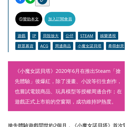
贊助本文
加入訂閱會員
遊戲
IP
貝殼放大
公仔
STEAM
娛樂透視
群眾募資
ACG
周邊商品
小魔女諾貝塔
希萌創意
《小魔女諾貝塔》2020年6月在推出Steam「搶
先體驗」後爆紅，除了漫畫、小說等衍生創作，
也嘗試電競商品、玩具模型等授權周邊合作；在
遊戲正式上市前的空窗期，成功維持IP熱度。
搶先體驗遊戲問世約2個月，《小魔女諾貝塔》首次