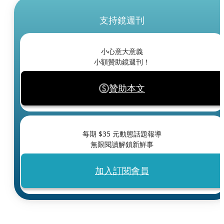
支持鏡週刊
小心意大意義
小額贊助鏡週刊！
贊助本文
每期 $
35
元動態話題報導
無限閱讀解鎖新鮮事
加入訂閱會員