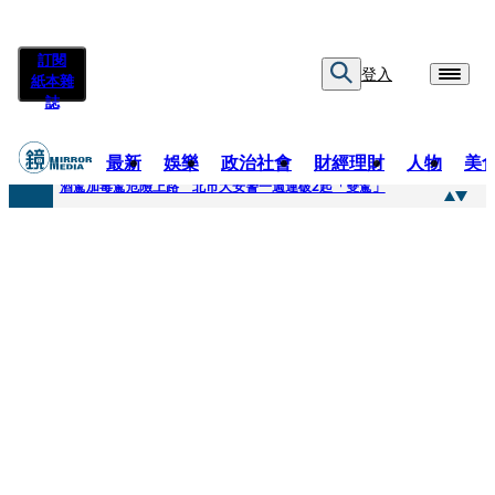
訂閱
登入
紙本雜
誌
最新
娛樂
政治社會
財經理財
人物
美
快訊
酒駕加毒駕危險上路 北市大安警一週連破2起「雙駕」
快訊
Ozone黃文廷、FEniX夏浦洋組「神隊友」 邱以太、林亭莉熱血狂奔殺青淚崩
快訊
AKIRA台北唱到一半突收兒子告白「爸爸I LOVE YOU」 驚喜林志玲同步曝光父親節「披薩蛋糕」