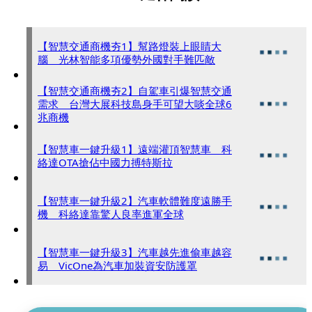
【智慧交通商機夯1】幫路燈裝上眼睛大
腦 光林智能多項優勢外國對手難匹敵
【智慧交通商機夯2】自駕車引爆智慧交通
需求 台灣大展科技島身手可望大啖全球6
兆商機
【智慧車一鍵升級1】遠端灌頂智慧車 科
絡達OTA搶佔中國力搏特斯拉
【智慧車一鍵升級2】汽車軟體難度遠勝手
機 科絡達靠驚人良率進軍全球
【智慧車一鍵升級3】汽車越先進偷車越容
易 VicOne為汽車加裝資安防護罩