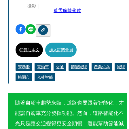
攝影
董孟航
陳俊銘
贊助本文
加入訂閱會員
宋恭源
電動車
交通
節能減碳
產業尖兵
減碳
桃園市
光林智能
隨著自駕車趨勢來臨，道路也要跟著智能化，才
能讓自駕車充分發揮功能。然而，道路智能化不
光只是讓交通變得更安全順暢，還能幫助節能減