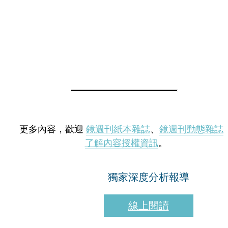
更多內容，歡迎
鏡週刊紙本雜誌
、
鏡週刊動態雜誌
了解內容授權資訊
。
獨家深度分析報導
線上閱讀