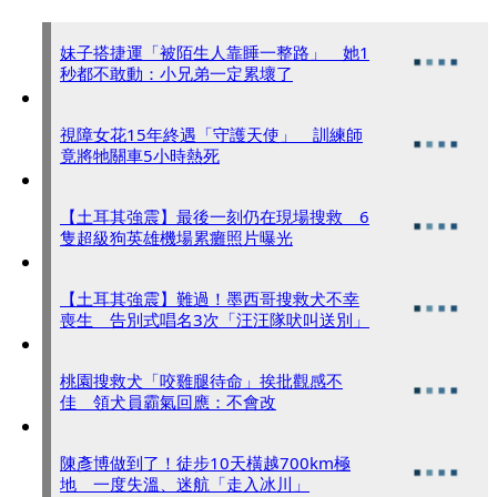
妹子搭捷運「被陌生人靠睡一整路」 她1
秒都不敢動：小兄弟一定累壞了
視障女花15年終遇「守護天使」 訓練師
竟將牠關車5小時熱死
【土耳其強震】最後一刻仍在現場搜救 6
隻超級狗英雄機場累癱照片曝光
【土耳其強震】難過！墨西哥搜救犬不幸
喪生 告別式唱名3次「汪汪隊吠叫送別」
桃園搜救犬「咬雞腿待命」挨批觀感不
佳 領犬員霸氣回應：不會改
陳彥博做到了！徒步10天橫越700km極
地 一度失溫、迷航「走入冰川」