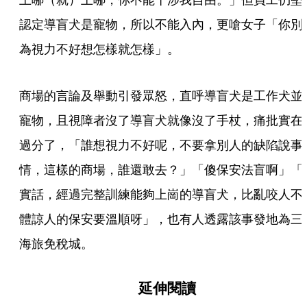
認定導盲犬是寵物，所以不能入內，更嗆女子「你別
為視力不好想怎樣就怎樣」。
商場的言論及舉動引發眾怒，直呼導盲犬是工作犬並
寵物，且視障者沒了導盲犬就像沒了手杖，痛批實在
過分了，「誰想視力不好呢，不要拿別人的缺陷說事
情，這樣的商場，誰還敢去？」「傻保安法盲啊」「
實話，經過完整訓練能夠上崗的導盲犬，比亂咬人不
體諒人的保安要溫順呀」，也有人透露該事發地為三
海旅免稅城。
延伸閱讀