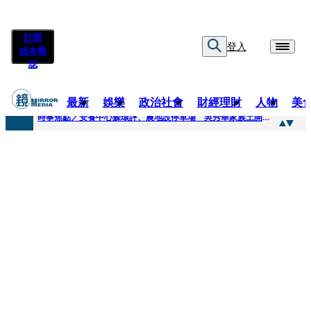
訂閱
登入
紙本雜
誌
最新
娛樂
政治社會
財經理財
人物
美
快訊
時事焦點／安養中心躲環評、農地設停車場 吳秀華家族土開爭議連環爆
快訊
凌晨曬懷念照惹哭網友 米可白感性告白：媽媽愛妳
快訊
有人利用上人信任掏空慈濟？ 張景森提2建議：這是在保護慈濟