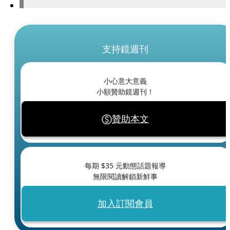
支持鏡週刊
小心意大意義
小額贊助鏡週刊！
贊助本文
每期 $
35
元動態話題報導
無限閱讀解鎖新鮮事
加入訂閱會員