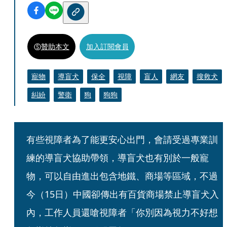
贊助本文
加入訂閱會員
寵物
導盲犬
保全
視障
盲人
網友
搜救犬
糾紛
警衛
狗
狗狗
有些視障者為了能更安心出門，會請受過專業訓
練的導盲犬協助帶領，導盲犬也有別於一般寵
物，可以自由進出包含地鐵、商場等區域，不過
今（15日）中國卻傳出有百貨商場禁止導盲犬入
內，工作人員還嗆視障者「你別因為視力不好想