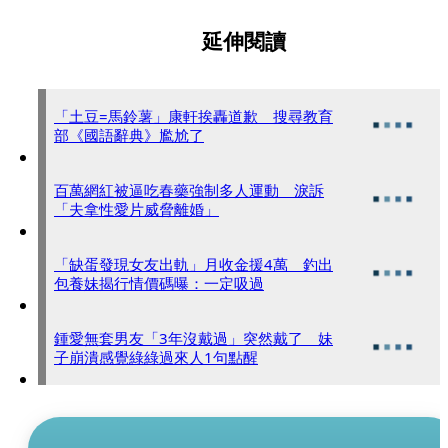
延伸閱讀
「土豆=馬鈴薯」康軒挨轟道歉 搜尋教育
部《國語辭典》尷尬了
百萬網紅被逼吃春藥強制多人運動 淚訴
「夫拿性愛片威脅離婚」
「缺蛋發現女友出軌」月收金援4萬 釣出
包養妹揭行情價碼曝：一定吸過
鍾愛無套男友「3年沒戴過」突然戴了 妹
子崩潰感覺綠綠過來人1句點醒