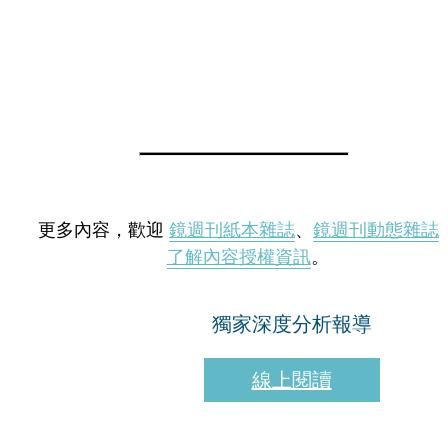
更多內容，歡迎
鏡週刊紙本雜誌
、
鏡週刊動態雜誌
了解內容授權資訊
。
獨家深度分析報導
線上閱讀