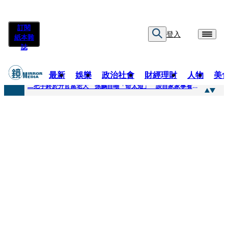
訂閱
登入
紙本雜
誌
最新
娛樂
政治社會
財經理財
人物
美
快訊
二把手終於升官當老大 孫鵬自嘲「命太短」 談自家家事看超開：誰家鍋底沒灰塵
快訊
蔡英文做2件事「嚇壞一堆人」 黃暐瀚分析台東戰況：變成五五波
快訊
未禮讓行人罰6000元沒繳 租車公司竟爆欠235萬公法債務！負責人急出面