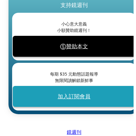
支持鏡週刊
小心意大意義
小額贊助鏡週刊！
贊助本文
每期 $
35
元動態話題報導
無限閱讀解鎖新鮮事
加入訂閱會員
鏡週刊