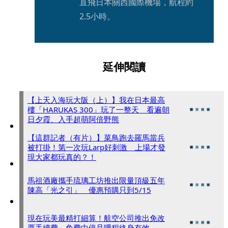
直飛日本關西國際機場，航程約
2.5小時。
延伸閱讀
【上天入海玩大阪（上）】我在日本最高
樓「HARUKAS 300」玩了一整天 看遍朝
日夕霞、入手超萌阿倍野熊
【這群記者（有片）】菜鳥跑去羅馬當兵
被打掛！第一次玩Larp好刺激 上場才發
現大家都玩真的？！
馬祖酒廠攜手琉璃工坊推出限量頂級五年
陳高「光之引」 優惠預購只到5/15
現在玩美最精打細算！航空公司推出免改
票手續費、免費中停且哩程終身有效