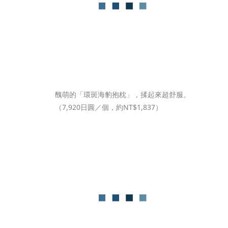
醜萌的「環斑海豹抱枕」，揉起來超舒服。
（7,920日圓／個，約NT$1,837）