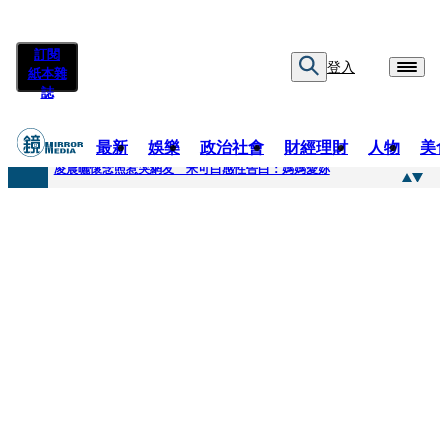
訂閱
登入
紙本雜
誌
最新
娛樂
政治社會
財經理財
人物
美
快訊
凌晨曬懷念照惹哭網友 米可白感性告白：媽媽愛妳
快訊
酸民質疑民進黨「是不是有她裸照？」 黃智賢3點回嗆獲網友讚爆
快訊
姜厚任「老牛找到嫩草」再談小24歲女友 揭七世情緣駁拐坑、暈船破財