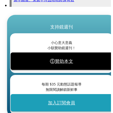
支持鏡週刊
小心意大意義
小額贊助鏡週刊！
贊助本文
每期 $
35
元動態話題報導
無限閱讀解鎖新鮮事
加入訂閱會員