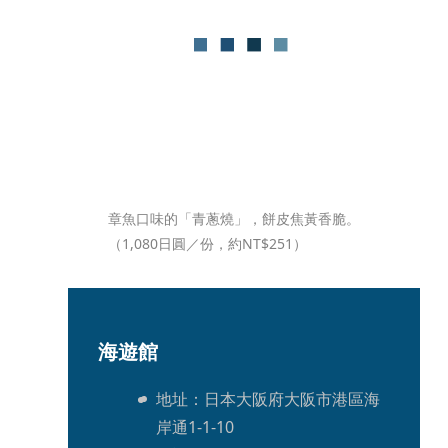
章魚口味的「青蔥燒」，餅皮焦黃香脆。
（1,080日圓／份，約NT$251）
海遊館
地址：日本大阪府大阪市港區海
岸通1-1-10