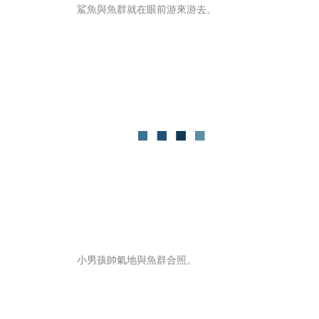
鯊魚與魚群就在眼前游來游去。
小男孩帥氣地與魚群合照。