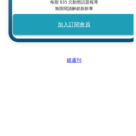
每期 $
35
元動態話題報導
無限閱讀解鎖新鮮事
加入訂閱會員
鏡週刊