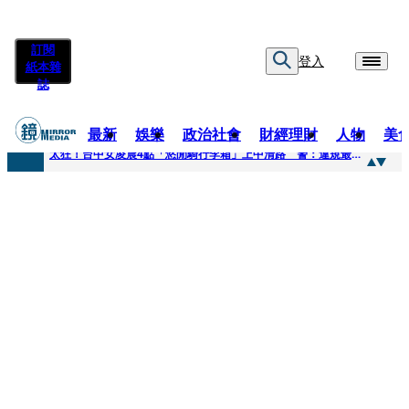
訂閱
登入
紙本雜
誌
最新
娛樂
政治社會
財經理財
人物
美
快訊
太狂！台中女凌晨4點「悠閒騎行李箱」上中清路 警：違規最高罰3600
快訊
曾為男友謝克洋開嗆邱議瑩 魏汶萱升格「蔣萬安市府發言人」
快訊
不只龍蝦牛排上桌！經濟部攜通路賣邦交國特產拚外交「食」力