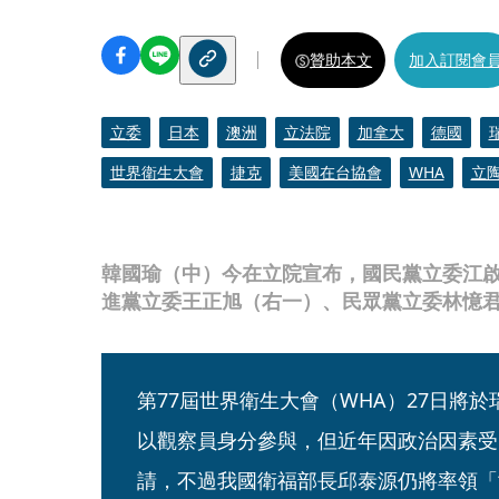
贊助本文
加入訂閱會
立委
日本
澳洲
立法院
加拿大
德國
世界衛生大會
捷克
美國在台協會
WHA
立
韓國瑜（中）今在立院宣布，國民黨立委江
進黨立委王正旭（右一）、民眾黨立委林憶君
第77屆世界衛生大會（WHA）27日將
以觀察員身分參與，但近年因政治因素受
請，不過我國衛福部長邱泰源仍將率領「