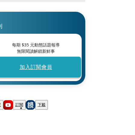
刊
每期 $
35
元動態話題報導
無限閱讀解鎖新鮮事
加入訂閱會員
蹤
訂閱
下載