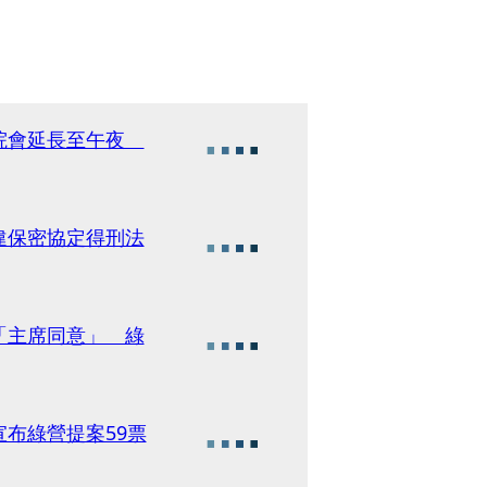
布院會延長至午夜
違保密協定得刑法
「主席同意」 綠
布綠營提案59票