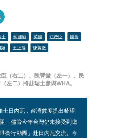
員
瑞士
韓國瑜
英國
江啟臣
國會
陶宛
王正旭
陳菁徽
啟臣（右二）、陳菁徽（左一）、民
（左二）將赴瑞士參與WHA。
於瑞士日內瓦，台灣數度提出希望
阻，儘管今年台灣仍未接受到邀
世衛行動團」赴日內瓦交流。今