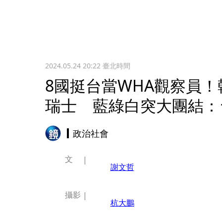
2024.05.24 20:22
臺北時間
8國挺台當WHA觀察員！
瑞士 藍綠白突大團結：
政治社會
文
謝文哲
攝影
杭大鵬