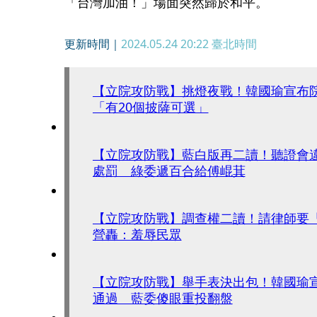
「台灣加油！」場面突然歸於和平。
更新時間｜
2024.05.24 20:22
臺北時間
【立院攻防戰】挑燈夜戰！韓國瑜宣
「有20個披薩可選」
【立院攻防戰】藍白版再二讀！聽證會
處罰 綠委遞百合給傅崐萁
【立院攻防戰】調查權二讀！請律師要
營轟：羞辱民眾
【立院攻防戰】舉手表決出包！韓國瑜宣
通過 藍委傻眼重投翻盤