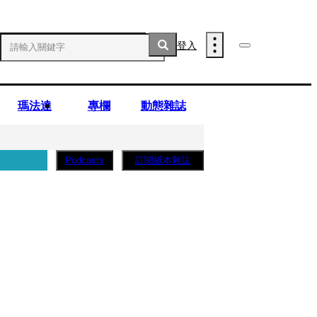
登入
瑪法達
專欄
動態雜誌
訂閱紙本雜誌
Podcasts