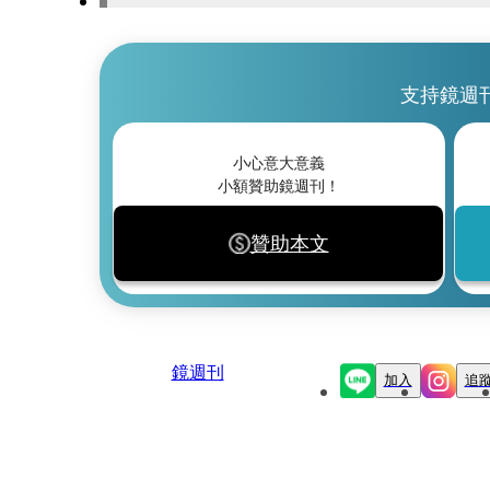
支持鏡週
小心意大意義
小額贊助鏡週刊！
贊助本文
鏡週刊
加入
追