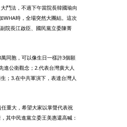
白大鬥法，不過下午當院長韓國瑜向
加WHA時，全場突然大團結。這次
是副院長江啟臣、國民黨立委陳菁
。
00萬同胞，可以像生日一樣許3個願
最先進公衛觀念；2.代表台灣廣大人
生；3.在中共軍演下，表達台灣人
責任重大，希望大家以掌聲代表祝
聲，其中民進黨立委王美惠還高喊：