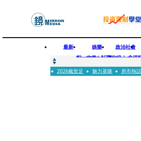
最新
娛樂
政治社會
快訊
創「互道」詐騙慈濟！ 女律
2026瘋世足
快訊
魅力基隆
房市熱
前時力黨魁表態「反對刪公
快訊
六強片齊聚桃影 小薰《祖