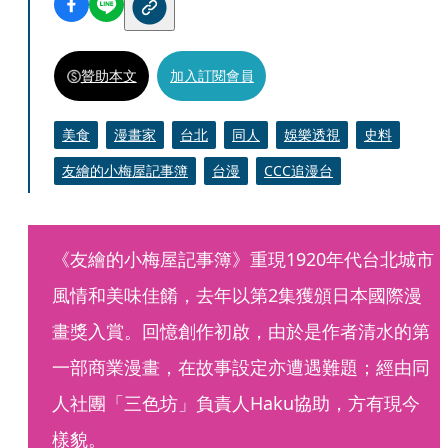
贊助本文
加入訂閱會員
美食
漫畫家
台北
同人
娛樂透視
史料
友繪的小梅屋記事簿
台漫
CCC追漫台
《友繪的小梅屋記事簿》重現1920年代台北城市
風情和美味佳餚，去年以第2集獲頒日本國際漫
畫獎入賞。回憶創作初啟，由於是作者清水的第
一部商業漫畫，在故事設定亦遭遇難題；經由同
人社團「三色坊」負責人Haku協助，方有現今
樣貌。