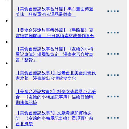
【美食台漫說故事番外篇】黑白畫面傳遞
美味 豬腳重油光湯品最難畫
【美食台漫說故事番外篇】《手路菜》寫
實細節難處理 平日累積素材成創作養分
【美食台漫說故事番外篇】《友繪的小梅
屋記事簿》獲國際肯定 漫畫家形容故事
曾「整骨」
【美食台漫說故事1】從老台北美食到現代
家常菜 漫畫繪出台灣飲食文化
【美食台漫說故事2】料亭女孩尋覓台北美
食 《友繪的小梅屋記事簿》描繪日治時
期味蕾記憶
【美食台漫說故事3】文獻考據加實地探
訪 《友繪的小梅屋記事簿》重現百年前
台北風貌