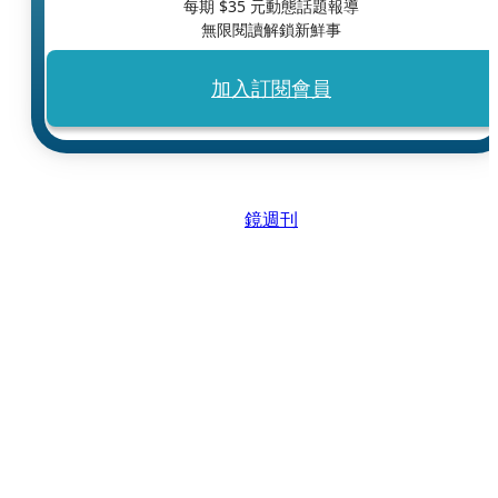
每期 $
35
元動態話題報導
無限閱讀解鎖新鮮事
加入訂閱會員
鏡週刊