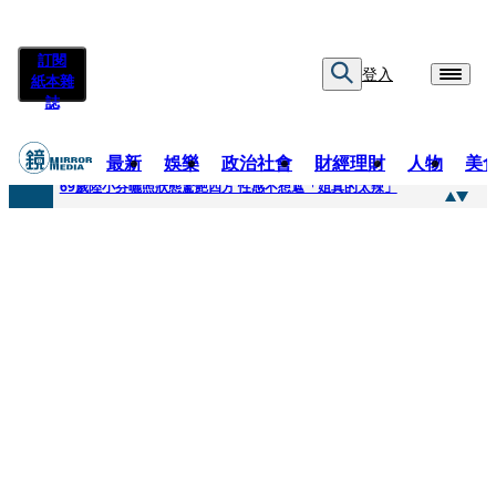
訂閱
登入
紙本雜
誌
最新
娛樂
政治社會
財經理財
人物
美
快訊
69歲陸小芬曬照狀態驚艷四方 性感不想遮「姐真的太辣」
快訊
不動產放款風險遽增 金管會嚴控金檢地政士揪出多起違規
快訊
真相大白！慈濟購疫苗遭詐10億 陳時中遺憾被抹黑：不實指控的人應道歉