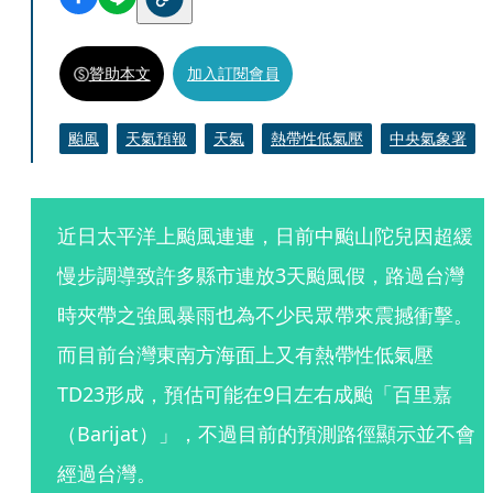
贊助本文
加入訂閱會員
颱風
天氣預報
天氣
熱帶性低氣壓
中央氣象署
近日太平洋上颱風連連，日前中颱山陀兒因超緩
慢步調導致許多縣市連放3天颱風假，路過台灣
時夾帶之強風暴雨也為不少民眾帶來震撼衝擊。
而目前台灣東南方海面上又有熱帶性低氣壓
TD23形成，預估可能在9日左右成颱「百里嘉
（Barijat）」，不過目前的預測路徑顯示並不會
經過台灣。