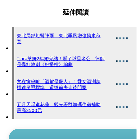
延伸閱讀
東北局部短暫陣雨 東北季風增強捎來秋
意
T-ara芝妍2年婚完結！掰了球星老公 律師
是爆紅韓劇《好搭檔》編劇
文在寅曾嗆「酒駕是殺人」！愛女酒測超
標達吊照標準 還捲前夫走後門案
五月天唱進花蓮 觀光署擬加碼住宿補助
最高3500元