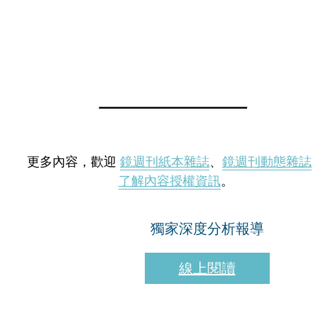
更多內容，歡迎
鏡週刊紙本雜誌
、
鏡週刊動態雜誌
了解內容授權資訊
。
獨家深度分析報導
線上閱讀