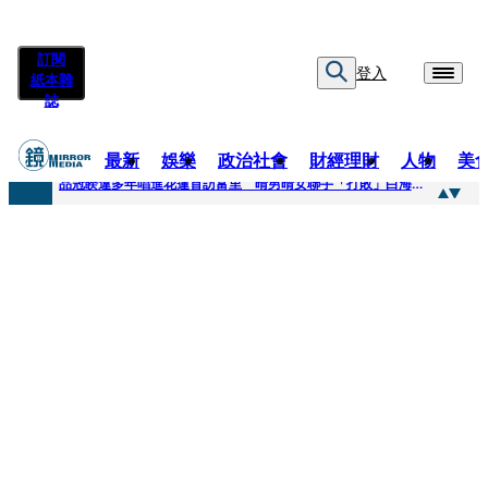
訂閱
登入
紙本雜
誌
最新
娛樂
政治社會
財經理財
人物
美
快訊
品冠睽違多年唱進花蓮首訪富里 晴男晴女聯手「打敗」白海豚颱風
快訊
【台中戰局特輯】何欣純支持度暴增 藍營民調老劇本急救援
快訊
natori再訪台北人氣爆棚 〈Overdose〉一響全場尖叫「I Love You Taipei」