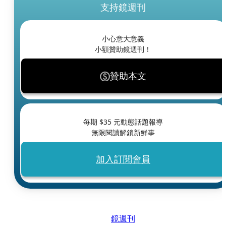
支持鏡週刊
小心意大意義
小額贊助鏡週刊！
贊助本文
每期 $
35
元動態話題報導
無限閱讀解鎖新鮮事
加入訂閱會員
鏡週刊