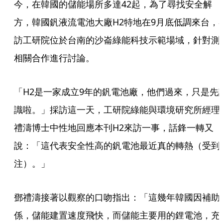
今，在韓國的儲能場所多達42起，為了尋找安全解
方，韓國釩液流電池大廠H2特地在9月底低調來台，
訪工研院位於台南的沙崙綠能科技示範場域，針對測
相關合作進行討論。
「H2是一家成立9年的釩電池廠，他們過來，只是先
識啦。」採訪這一天，工研院綠能與環境研究所經理
禮濤博士中性地回應本刊H2來訪一事，話鋒一轉又
說：「這代表安全性高的釩電池最近真的轉熱（受到
注）。」
鄧禮濤接著以觀察的口吻指出：「這幾年韓國因補助
係，儲能建置速度飛快，而儲能主要用的鋰電池，充