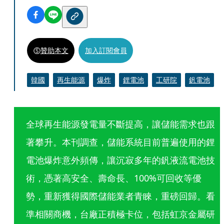
贊助本文
加入訂閱會員
韓國
再生能源
爆炸
鋰電池
工研院
釩電池
全球再生能源發電量不斷提高，讓儲能需求也跟
著攀升。本刊調查，儲能系統目前普遍使用的鋰
電池爆炸意外頻傳，讓沉寂多年的釩液流電池技
術，憑著高安全、壽命長、100%可回收等優
勢，重新獲得國際儲能業者青睞，重磅回歸。看
準相關商機，台廠正積極卡位，包括虹京金屬研