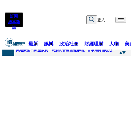
訂閱
登入
紙本雜
誌
最新
娛樂
政治社會
財經理財
人物
美
快訊
吳建豪生日願望成真 周渝民苦練吉他獻唱、言承旭阿信暖心祝福
快訊
42歲情色片女星宣布閃嫁「前職棒投手」！ 她甜讚老公「投球速度快」：擄獲我的心
快訊
WEST.一日宣布2人結婚 濱田崇裕、重岡大毅同日報喜 7人團已有4人結婚