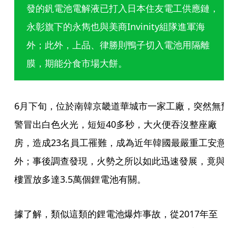
發的釩電池電解液已打入日本住友電工供應鏈，
永彰旗下的永雋也與美商Invinity組隊進軍海
外；此外，上品、律勝則鴨子切入電池用隔離
膜，期能分食市場大餅。
6月下旬，位於南韓京畿道華城市一家工廠，突然無
警冒出白色火光，短短40多秒，大火便吞沒整座廠
房，造成23名員工罹難，成為近年韓國最嚴重工安意
外；事後調查發現，火勢之所以如此迅速發展，竟與
樓置放多達3.5萬個鋰電池有關。
據了解，類似這類的鋰電池爆炸事故，從2017年至