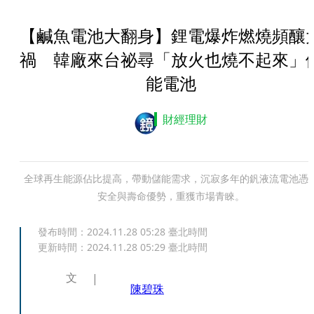
【鹹魚電池大翻身】鋰電爆炸燃燒頻釀
禍 韓廠來台祕尋「放火也燒不起來」
能電池
財經理財
全球再生能源佔比提高，帶動儲能需求，沉寂多年的釩液流電池憑
安全與壽命優勢，重獲市場青睞。
發布時間：
2024.11.28 05:28
臺北時間
更新時間：
2024.11.28 05:29
臺北時間
文
陳碧珠