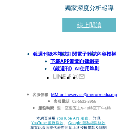
獨家深度分析報導
線上閱讀
鏡週刊紙本雜誌
訂閱電子雜誌
內容授權
下載APP
新聞自律綱要
《鏡週刊》AI使用準則
客服信箱
MM-onlineservice@mirrormedia.mg
客服電話
02-6633-3966
服務時間
週一至週五上午10時至下午6時
本網頁使用
YouTube API 服務
， 詳見
YouTube 服務條款
、
Google 隱私權與條款
瀏覽此頁面即代表您同意上述授權條款及細則