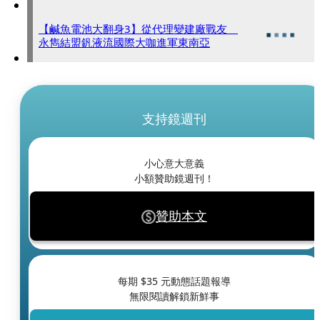
【鹹魚電池大翻身3】從代理變建廠戰友
永雋結盟釩液流國際大咖進軍東南亞
支持鏡週刊
小心意大意義
小額贊助鏡週刊！
贊助本文
每期 $
35
元動態話題報導
無限閱讀解鎖新鮮事