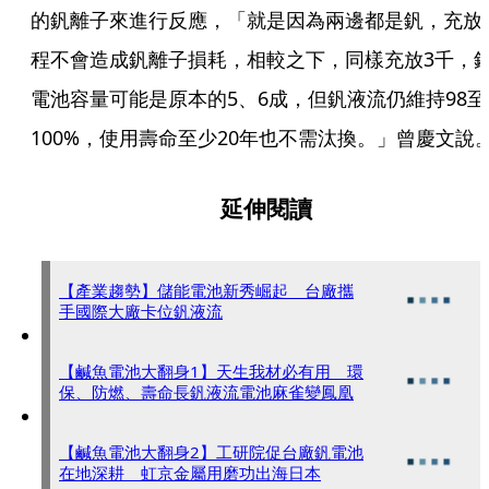
的釩離子來進行反應，「就是因為兩邊都是釩，充放
程不會造成釩離子損耗，相較之下，同樣充放3千，
電池容量可能是原本的5、6成，但釩液流仍維持98至
100%，使用壽命至少20年也不需汰換。」曾慶文說
延伸閱讀
【產業趨勢】儲能電池新秀崛起 台廠攜
手國際大廠卡位釩液流
【鹹魚電池大翻身1】天生我材必有用 環
保、防燃、壽命長釩液流電池麻雀變鳳凰
【鹹魚電池大翻身2】工研院促台廠釩電池
在地深耕 虹京金屬用磨功出海日本