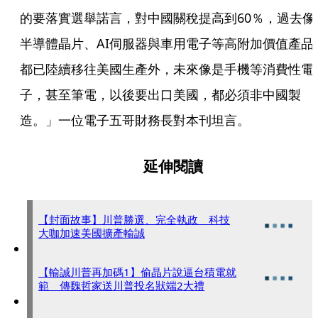
的要落實選舉諾言，對中國關稅提高到60％，過去像
半導體晶片、AI伺服器與車用電子等高附加價值產品
都已陸續移往美國生產外，未來像是手機等消費性電
子，甚至筆電，以後要出口美國，都必須非中國製
造。」一位電子五哥財務長對本刊坦言。
延伸閱讀
【封面故事】川普勝選、完全執政 科技
大咖加速美國擴產輸誠
【輸誠川普再加碼1】偷晶片說逼台積電就
範 傳魏哲家送川普投名狀端2大禮