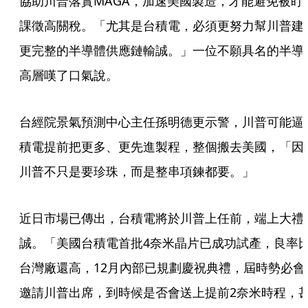
協助川普落實MAGA，加速美國製造，才能避免被盯
課徵高關稅。「尤其是台積電，必須更努力幫川普建
更完整的半導體供應鏈輸誠。」一位不願具名的半導
高層嘆了口氣說。
台經院景氣預測中心主任孫明德更示警，川普可能逼
積電提前把更多、更先進製程，整個搬去美國，「因
川普不只是要珍珠，而是整串項鍊都要。」
近日市場已傳出，台積電將於川普上任前，端上大禮
誠。「美國台積電首批4奈米晶片已成功試產，良率
台灣廠還高，12月內部已規劃慶祝典禮，屆時勢必會
邀請川普出席，到時候是否會送上提前2奈米時程，