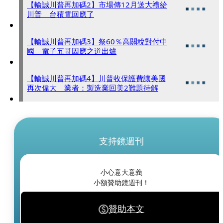
【輸誠川普再加碼2】市場傳12月送大禮給
川普 台積電回應了
【輸誠川普再加碼3】祭60％高關稅對付中
國 電子五哥因應之道出爐
【輸誠川普再加碼4】川普收保護費讓美國
再次偉大 業者：製造業回美2難題待解
支持鏡週刊
小心意大意義
小額贊助鏡週刊！
贊助本文