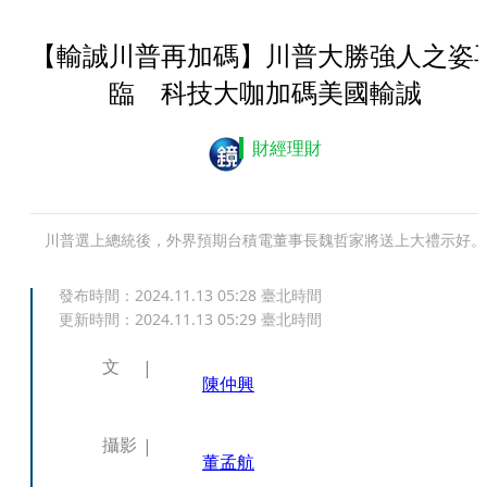
【輸誠川普再加碼】川普大勝強人之姿
臨 科技大咖加碼美國輸誠
財經理財
川普選上總統後，外界預期台積電董事長魏哲家將送上大禮示好。
發布時間：
2024.11.13 05:28
臺北時間
更新時間：
2024.11.13 05:29
臺北時間
文
陳仲興
攝影
董孟航