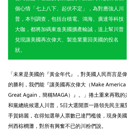
個心情「七上八下、起伏不定」，為對應強人川
普，本刊調查，包括台積電、鴻海、廣達等科技
大咖，都將加碼東進美國擴產輸誠，送上幫川普
兌現讓美國再次偉大、製造業重回美國的投名
狀。
「未來是美國的『黃金年代』，對美國人民而言是偉
的勝利，我們能『讓美國再次偉大（Make America 
Great Again，簡稱MAGA）』。」捲土重來再戰的
和黨總統候選人川普，5日大選開票一路領先民主黨
手賀錦麗，在得知選舉人票數已達門檻後，現身美國
州西棕櫚灘，對所有興奮不已的川粉們說。