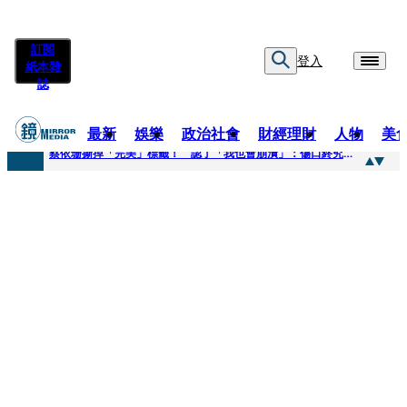
訂閱
登入
紙本雜
誌
最新
娛樂
政治社會
財經理財
人物
美
快訊
蔡依珊撕掉「完美」標籤！ 認了「我也會崩潰」：傷口終究會癒合
快訊
超模米蘭達離婚奧蘭多布魯13年！ 罕談前夫「像哥哥一樣」曝相處模式
快訊
酒駕加毒駕危險上路 北市大安警一週連破2起「雙駕」