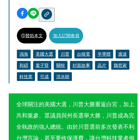
贊助本文
加入訂閱會員
鴻海
美國大選
川普
台積電
半導體
廣達
和碩
童子賢
關稅
封面故事
晶片
魏哲家
科技業
可成
洪水樹
全球關注的美國大選，川普大勝重返白宮，加上
共和黨參、眾議員與州長選舉大勝，川普成為完
全執政的強人總統。由於川普選前多次發表不利
台灣言論，甚至要收保護費，讓台灣科技業者個