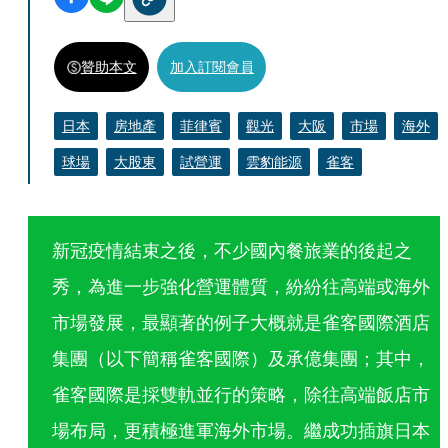
贊助本文
加入訂閱會員
日本
房地產
菲律賓
觀光
大阪
市場
海外
球場
大股東
試營運
雲豹能源
雀客
新冠疫情結束之後，不少國內餐旅業的後起之
秀，為進一步強化營運體質，紛紛往高端或海外
市場發展，最顯著的例子大概就是雀客國際酒店
集團（以下簡稱雀客國際）及承億集團；其中，
雀客國際是採雙軌並行的策略，除往高端飯店市
場布局，更積極進軍海外市場。繼成功插旗日本