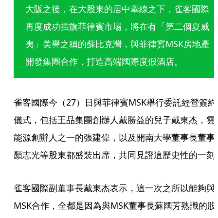
大阪之後，在大股東的居中牽線之下，雀客國際
再度成功插旗菲律賓市場，將在有「第二個夏威
夷」美譽之稱的蘇比克灣，與菲律賓MSK房地產
開發集團合作，打造高端國際度假酒店。
雀客國際今（27）日與菲律賓MSK舉行委託經營簽約
儀式，包括王品集團創辦人戴勝益的兒子戴東杰，雲
能源創辦人之一的張建偉，以及開南大學董事長董事
顏志光等股東都盛裝出席，共同見證這歷史性的一刻
雀客國際副董事長戴東杰表示，這一次之所以能夠與
MSK合作，全都是因為與MSK董事長蘇國芳熟識的股