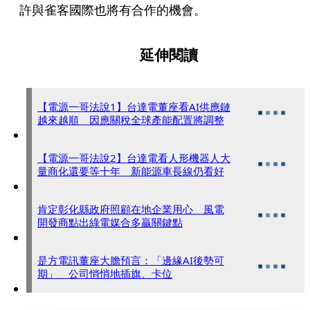
許與雀客國際也將有合作的機會。
延伸閱讀
【電源一哥法說1】台達電董座看AI供應鏈
越來越順 因應關稅全球產能配置將調整
【電源一哥法說2】台達電看人形機器人大
量商化還要等十年 新能源車長線仍看好
肯定彰化縣政府照顧在地企業用心 風電
開發商點出綠電媒合多贏關鍵點
是方電訊董座大膽預言：「邊緣AI後勢可
期」 公司悄悄地插旗、卡位