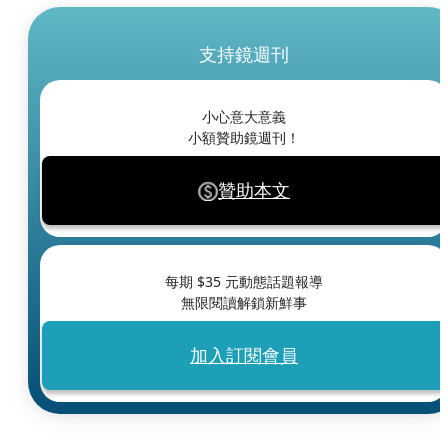
支持鏡週刊
小心意大意義
小額贊助鏡週刊！
贊助本文
每期 $
35
元動態話題報導
無限閱讀解鎖新鮮事
加入訂閱會員