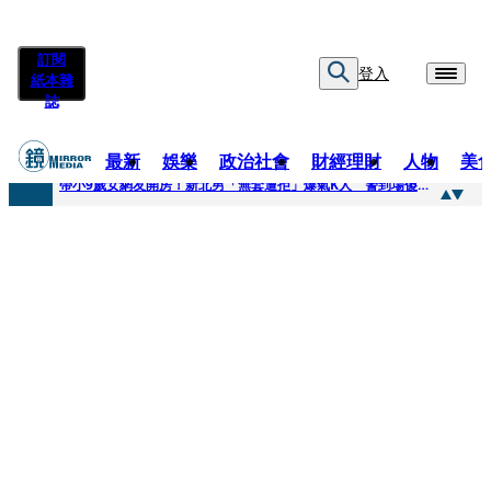
訂閱
登入
紙本雜
誌
最新
娛樂
政治社會
財經理財
人物
美
快訊
帶小9歲女網友開房！新北男「無套遭拒」爆氣K人 警到場傻眼搜到手銬、改造槍
快訊
natori再訪台北人氣爆棚 〈Overdose〉一響全場尖叫「I Love You Taipei」
快訊
42歲情色片女星宣布閃嫁「前職棒投手」！ 她甜讚老公「投球速度快」：擄獲我的心