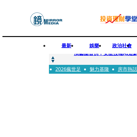
最新
娛樂
政治社會
快訊
演藝圈首例！女星授權AI短
2026瘋世足
快訊
魅力基隆
房市熱
全球提升電氣化 台達電鄭
快訊
《魷魚遊戲》美版傳喊卡 