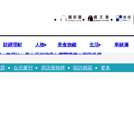
財經理財
人物
美食旅遊
生活
車錶酒
劇 宣傳片「裙下仰拍視角」遭轟擦邊：自降身價
話題
台北畫刊
房訊發燒榜
防詐鏡區
更多
平看好微電網推一站式方案
現象級神劇難續宇宙