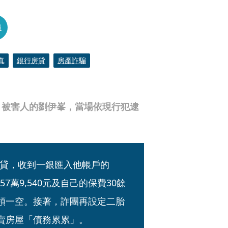
員
真
銀行房貸
房產詐騙
」被害人的劉伊峯，當場依現行犯逮
貸，收到一銀匯入他帳戶的
7萬9,540元及自己的保費30餘
提領一空。接著，詐團再設定二胎
盜賣房屋「債務累累」。