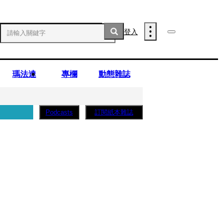
登入
瑪法達
專欄
動態雜誌
訂閱紙本雜誌
Podcasts