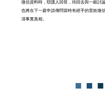
徵信資料時，辯護人回答，待回去與一銀討
也將在下一庭申請傳問當時有經手的雷姓徵
清事實真相。