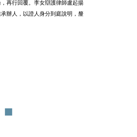
論，再行回覆。李女辯護律師盧起揚
信承辦人，以證人身分到庭說明，釐