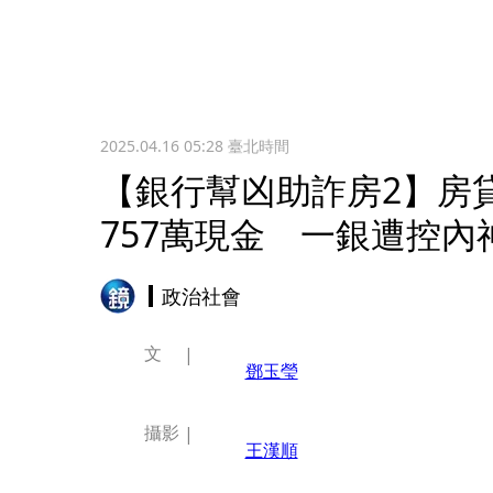
2025.04.16 05:28
臺北時間
【銀行幫凶助詐房2】房
757萬現金 一銀遭控內
政治社會
文
鄧玉瑩
攝影
王漢順