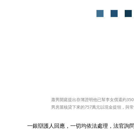
蕭男開庭提出存簿證明他已幫李女償還約35
男房屋核貸下來的757萬元以現金提領，與
一銀辯護人回應，一切均依法處理，法官詢