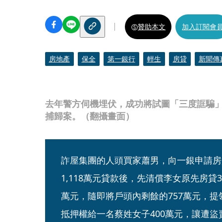
贊助本文
加入訂閱會
房地產
保全
第一銀行
輕生
房貸
新聞傳
去年警方伺機埋伏，成功將試圖「三度誆騙
捕歸案。（翻攝畫面）
詐屋集團的人頭買家蕭男，向一銀申請房
1,118萬元貸款後，先清償李女原先房貸35
萬元，隨即將戶頭內剩餘的757萬元，
抵押權給一名蔡姓女子400萬元，讓遭