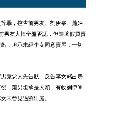
欺等罪，控告前男友、劉伊峯、蕭姓
前男友大韓全盤否認，但隨著假買賣
理虧，坦承未經李女同意賣屋，一切
蕭男竟惡人先告狀，反告李女竊占房
事後，蕭男坦承是人頭，有收劉伊峯
李女未曾見過劉出庭。