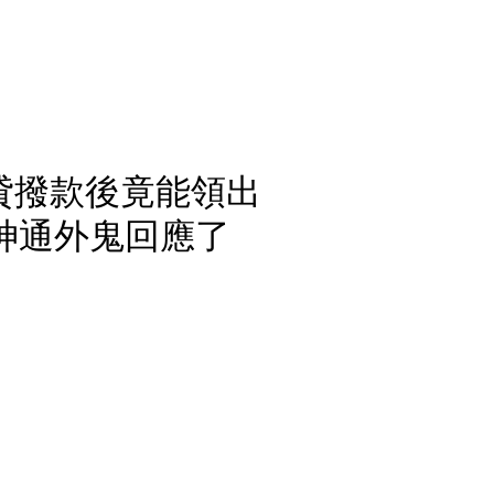
貸撥款後竟能領出
神通外鬼回應了