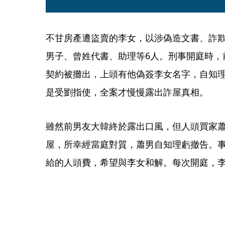
不甘房產遭盜賣的李女，以涉偽造文書、詐
男子、曾姓代書、助理等6人。刑事開庭時，
契約被攤出，上頭有他偽簽李女名字，自知
是受劉指使，全案才慢慢露出詐屋真相。
雖然前男友大韓終於露出口風，但人頭買家
屋，所幸經當庭對質，蕭男自知理虧撤告。
給的人頭費，希望與李女和解。每次開庭，