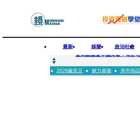
最新
娛樂
政治社會
快訊
夏莉絲虐童爭議未歇！簡舒
2026瘋世足
快訊
魅力基隆
房市熱
疊單計時算法現歧異 外送工會開戰
快訊
創「互道」詐騙慈濟！ 女律