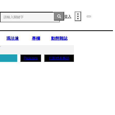
登入
瑪法達
專欄
動態雜誌
」
訂閱紙本雜誌
Podcasts