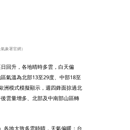
央氣象署官網）
逐日回升，各地晴時多雲，白天偏
氣溫為北部13至29度、中部18至
最新歐洲模式模擬顯示，週四鋒面掠過北
午後雲量增多、北部及中南部山區轉
）各地大致多雲時晴，天氣偏暖；台