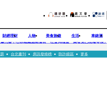
財經理財
人物
美食旅遊
生活
車錶酒
培爆托嬰中心冰箱藏過期食材 社會局稽查「業者竟已現場等候
話題
台北畫刊
房訊發燒榜
防詐鏡區
更多
Uber Eats
師供養義父黃金全入四大庫房