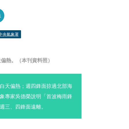
員
中央氣象署
天偏熱。（本刊資料照）
白天偏熱；週四鋒面掠過北部海
象專家吳德榮說明「首波梅雨鋒
週三、四鋒面遠離。