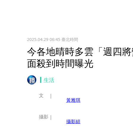
2025.04.29 06:45
臺北時間
今各地晴時多雲「週四將
面殺到時間曝光
生活
文
黃雅琪
攝影
攝影組