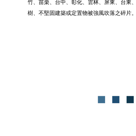
竹、苗栗、台中、彰化、雲林、屏東、台東
樹、不堅固建築或定置物被強風吹落之碎片