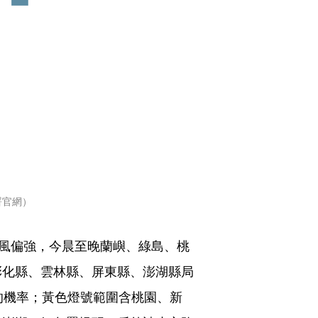
署官網）
北風偏強，今晨至晚蘭嶼、綠島、桃
彰化縣、雲林縣、屏東縣、澎湖縣局
的機率；黃色燈號範圍含桃園、新