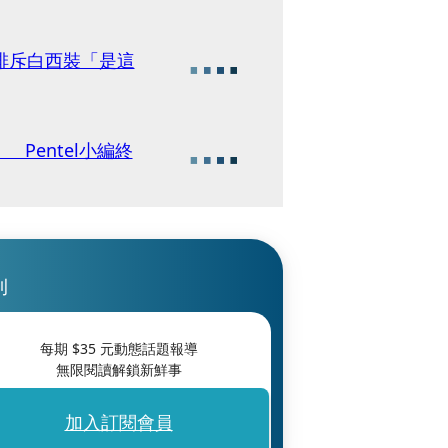
排斥白西裝「是這
Pentel小編終
刊
每期 $
35
元動態話題報導
無限閱讀解鎖新鮮事
加入訂閱會員