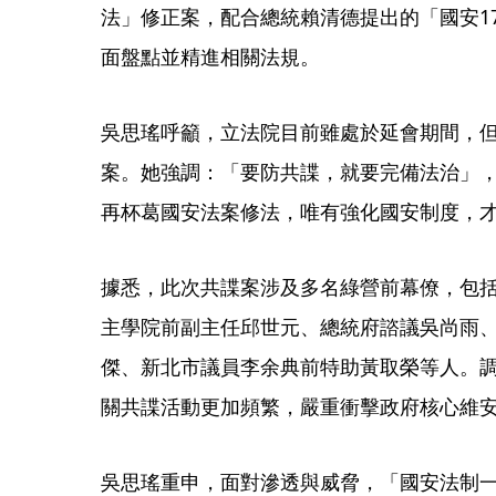
法」修正案，配合總統賴清德提出的「國安1
面盤點並精進相關法規。
吳思瑤呼籲，立法院目前雖處於延會期間，
案。她強調：「要防共諜，就要完備法治」
再杯葛國安法案修法，唯有強化國安制度，
據悉，此次共諜案涉及多名綠營前幕僚，包
主學院前副主任邱世元、總統府諮議吳尚雨
傑、新北市議員李余典前特助黃取榮等人。
關共諜活動更加頻繁，嚴重衝擊政府核心維
吳思瑤重申，面對滲透與威脅，「國安法制