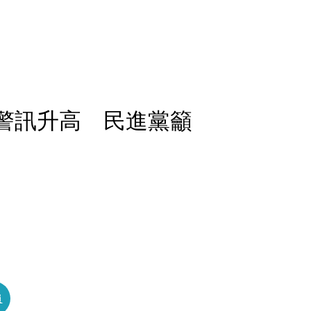
透警訊升高 民進黨籲
員