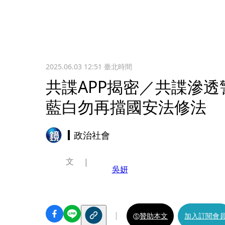
2025.06.03 12:51
臺北時間
共諜APP揭密／共諜滲
藍白勿再擋國安法修法
政治社會
文
吳妍
贊助本文
加入訂閱會