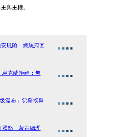
民主與主權。
維安風險 總統府回
 烏克蘭拒絕：無
垃圾瀑布」惡臭撲鼻
引眾怒 蒙古總理