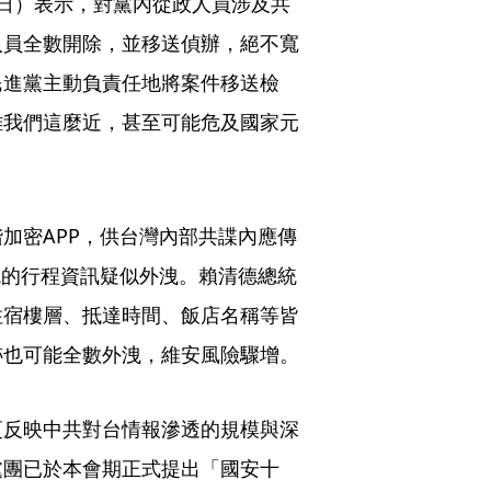
日）表示，對黨內從政人員涉及共
人員全數開除，並移送偵辦，絕不寬
民進黨主動負責任地將案件移送檢
離我們這麼近，甚至可能危及國家元
加密APP，供台灣內部共諜內應傳
統的行程資訊疑似外洩。賴清德總統
住宿樓層、抵達時間、飯店名稱等皆
跡也可能全數外洩，維安風險驟增。
更反映中共對台情報滲透的規模與深
黨團已於本會期正式提出「國安十