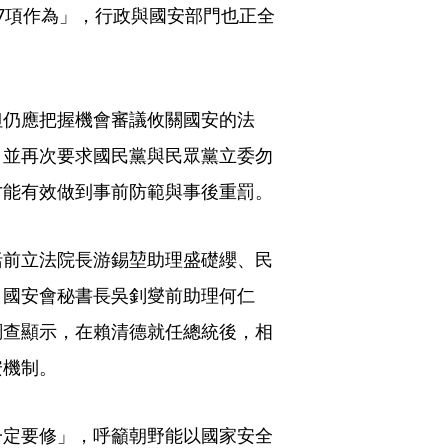
7項作為」，行政與國安部門也正全
但仍應把握機會審議攸關國安的法
，並再次要求國民黨與民眾黨立委勿
才能有效做到事前防範與事後重罰。
括前立法院長游錫堃助理盛礎纓、民
、國安會秘書長吳釗燮前助理何仁
調查顯示，在賴清德就任總統後，相
安機制。
一定要修」，呼籲朝野能以國家安全