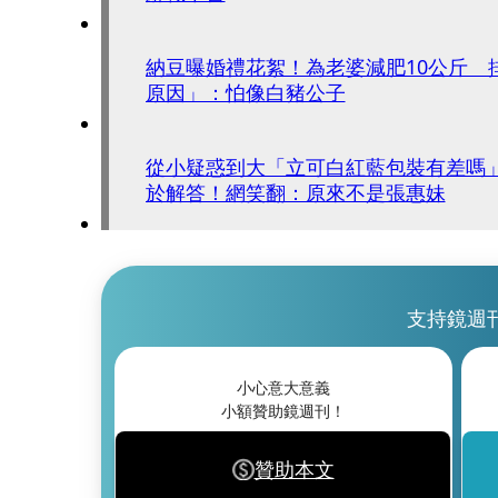
納豆曝婚禮花絮！為老婆減肥10公斤 
原因」：怕像白豬公子
從小疑惑到大「立可白紅藍包裝有差嗎」 
於解答！網笑翻：原來不是張惠妹
支持鏡週
小心意大意義
小額贊助鏡週刊！
贊助本文