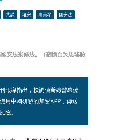
共諜
維安
蕭美琴
國安法
葛國安法案修法。（翻攝自吳思瑤臉
刊報導指出，檢調偵辦綠營幕僚
使用中國研發的加密APP，傳送
風險。