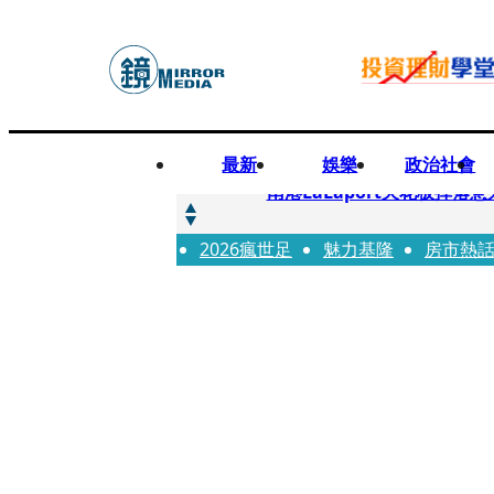
最新
娛樂
政治社會
快訊
南港LaLaport天花板掉
2026瘋世足
快訊
魅力基隆
房市熱
川普又出招！多晶矽產品課15
快訊
美伊衝突要注意！ 台塑四寶