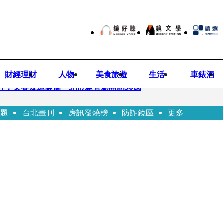
財經理財
人物
美食旅遊
生活
車錶酒
落意外！女客疑遭砸傷 北市建管處開罰30萬
話題
台北畫刊
房訊發燒榜
防詐鏡區
更多
%關稅12月生效 經濟部回應了
7月營收齊揚股價抗跌