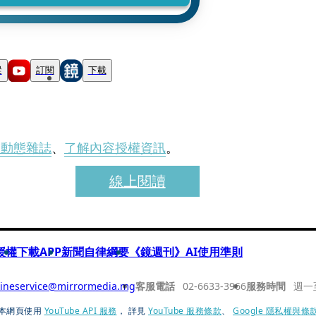
蹤
訂閱
下載
刊動態雜誌
、
了解內容授權資訊
。
線上閱讀
授權
下載APP
新聞自律綱要
《鏡週刊》AI使用準則
ineservice@mirrormedia.mg
客服電話
02-6633-3966
服務時間
週一
本網頁使用
YouTube API 服務
， 詳見
YouTube 服務條款
、
Google 隱私權與條