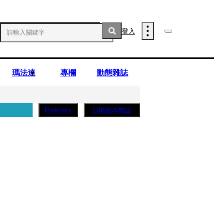
登入
瑪法達
專欄
動態雜誌
訂閱紙本雜誌
Podcasts