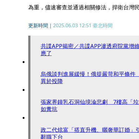
為重，儘速審查並通過相關修法，捍衛台灣
更新時間｜
2025.06.03 12:51
臺北時間
共諜APP揭密／共諜APP滲透府院黨增
應了
烏俄談判進展緩慢！俄提嚴苛和平條件
異於投降
張家界鐘乳石洞仙境淪悲劇 7樓高「
如糞坑
政二代炫富「搭直升機、曬奢華訂婚」
辭職下台