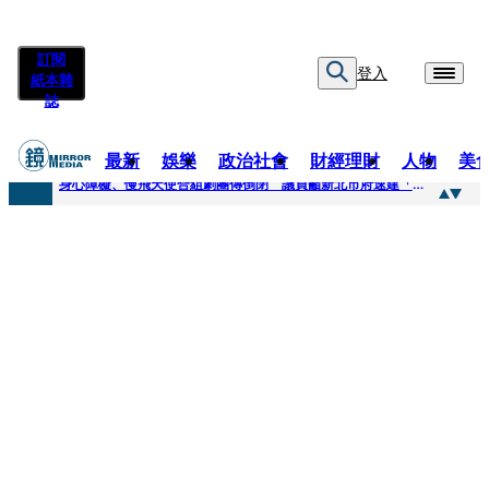
訂閱
登入
紙本雜
誌
最新
娛樂
政治社會
財經理財
人物
美
快訊
身心障礙、慢飛天使合組劇團傳倒閉 議員籲新北市府速建「文化藝術急難協助專案」
快訊
兆基風暴延燒／三百人擬提國賠？金額達14億 自救會提三大訴求
快訊
擊敗金像影帝梁家輝 易烊千璽《小小的我》再稱帝 25歲集齊金雞百花雙料紀錄