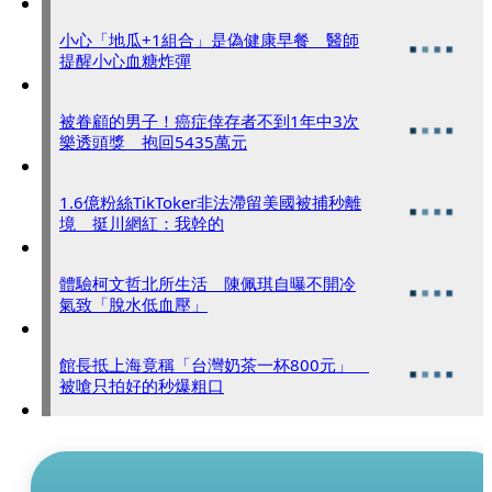
小心「地瓜+1組合」是偽健康早餐 醫師
提醒小心血糖炸彈
被眷顧的男子！癌症倖存者不到1年中3次
樂透頭獎 抱回5435萬元
1.6億粉絲TikToker非法滯留美國被捕秒離
境 挺川網紅：我幹的
體驗柯文哲北所生活 陳佩琪自曝不開冷
氣致「脫水低血壓」
館長抵上海竟稱「台灣奶茶一杯800元」
被嗆只拍好的秒爆粗口