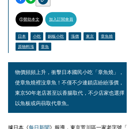
贊助本文
加入訂閱會員
日本
小吃
銅板小吃
漲價
東京
章魚燒
原物料漲
章魚
物價頻頻上升，衝擊日本國民小吃「章魚燒」，
使章魚燒裡沒章魚！不僅不少連鎖店紛紛漲價，
東京50年老店甚至以香腸取代，不少店家也選擇
以魚板或蒟蒻取代章魚。
據日本《
每日新聞
》報導，東京荒川區一家老字號「