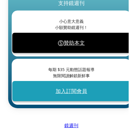
支持鏡週刊
小心意大意義
小額贊助鏡週刊！
贊助本文
每期 $
35
元動態話題報導
無限閱讀解鎖新鮮事
加入訂閱會員
鏡週刊