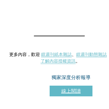
更多內容，歡迎
鏡週刊紙本雜誌
、
鏡週刊動態雜誌
了解內容授權資訊
。
獨家深度分析報導
線上閱讀