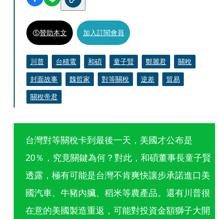
贊助本文
加入訂閱會員
川普
台積電
和碩
童子賢
鄭麗君
關稅
封面故事
魏哲家
對等關稅
逆差
貿易
關稅帝君
台灣對等關稅卡到最後一天，美國才公布是
20％，究竟關鍵為何？對此，和碩董事長童子賢
透露，極有可能是台灣不肯爽快讓步承諾進口美
國汽車、牛豬內臟、稻米等農產品。還有川普很
在意的美國製造重返，可能對投資金額獅子大開