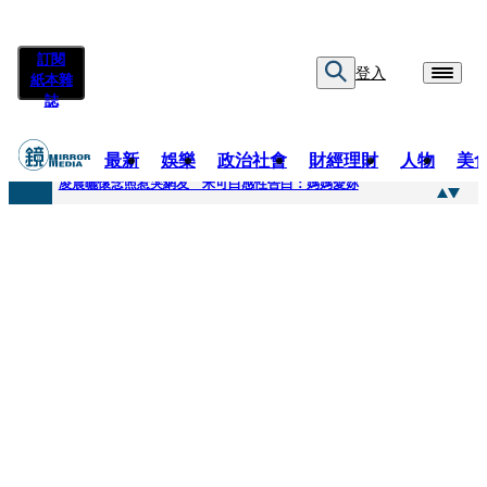
訂閱
登入
紙本雜
誌
最新
娛樂
政治社會
財經理財
人物
美
快訊
凌晨曬懷念照惹哭網友 米可白感性告白：媽媽愛妳
快訊
酸民質疑民進黨「是不是有她裸照？」 黃智賢3點回嗆獲網友讚爆
快訊
姜厚任「老牛找到嫩草」再談小24歲女友 揭七世情緣駁拐坑、暈船破財