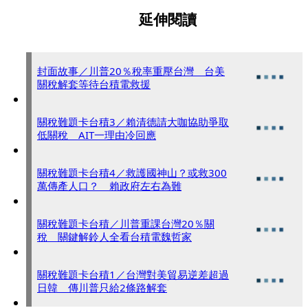
延伸閱讀
封面故事／川普20％稅率重壓台灣 台美
關稅解套等待台積電救援
關稅難題卡台積3／賴清德請大咖協助爭取
低關稅 AIT一理由冷回應
關稅難題卡台積4／救護國神山？或救300
萬傳產人口？ 賴政府左右為難
關稅難題卡台積／川普重課台灣20％關
稅 關鍵解鈴人全看台積電魏哲家
關稅難題卡台積1／台灣對美貿易逆差超過
日韓 傳川普只給2條路解套