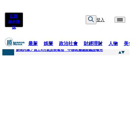
訂閱
登入
紙本雜
誌
最新
娛樂
政治社會
財經理財
人物
美
快訊
新聞內幕／員工4月就反映毒油 中聯高層隱匿鐵證曝光
快訊
最年輕原民校長光環蒙塵 高市議員范織欽涉貪交保
快訊
果農憂颱風來襲搶收救生計 徐欣瑩發起認購五峰鄉水梨行動