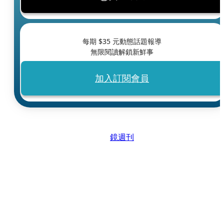
每期 $
35
元動態話題報導
無限閱讀解鎖新鮮事
加入訂閱會員
鏡週刊