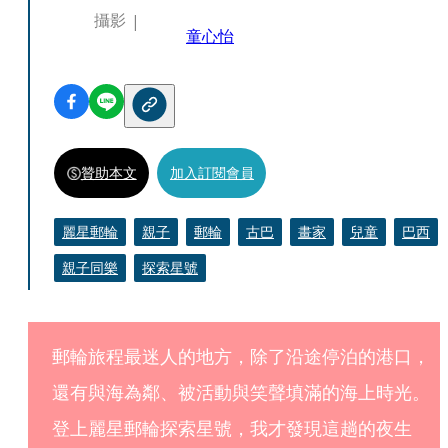
攝影
童心怡
贊助本文
加入訂閱會員
麗星郵輪
親子
郵輪
古巴
畫家
兒童
巴西
親子同樂
探索星號
郵輪旅程最迷人的地方，除了沿途停泊的港口，
還有與海為鄰、被活動與笑聲填滿的海上時光。
登上麗星郵輪探索星號，我才發現這趟的夜生