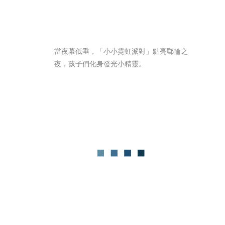
當夜幕低垂，「小小霓虹派對」點亮郵輪之
夜，孩子們化身發光小精靈。