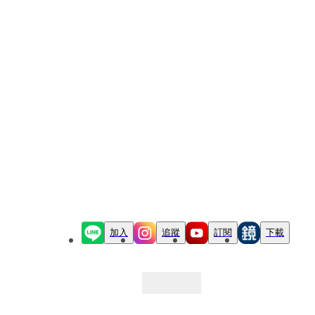
加入
追蹤
訂閱
下載
最新文章