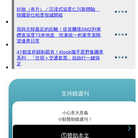
好旅（有片）／沉浸式追星仁川新體驗
韓國迎仕柏度假城開箱
我與北韓最近的距離！從首爾搭DMZ列車
鑽進深度73米地道 吃著統一村家常菜眺
望邊界日常
47都道府縣制霸夯！Klook攜手星野集團界
系列 「住宿＋交通套票」自由行一鍵搞
定
支持鏡週刊
小心意大意義
小額贊助鏡週刊！
贊助本文