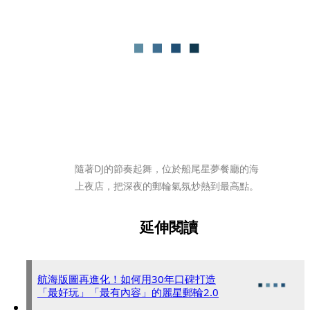
隨著DJ的節奏起舞，位於船尾星夢餐廳的海
上夜店，把深夜的郵輪氣氛炒熱到最高點。
延伸閱讀
航海版圖再進化！如何用30年口碑打造
「最好玩」「最有內容」的麗星郵輪2.0