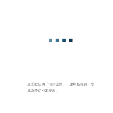
最受歡迎的「泡沫派對」，讓甲板搖身一變
成為夢幻泡泡樂園。