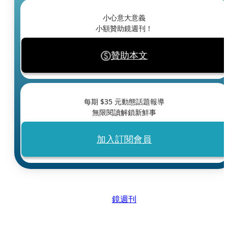
小心意大意義
小額贊助鏡週刊！
贊助本文
每期 $
35
元動態話題報導
無限閱讀解鎖新鮮事
加入訂閱會員
鏡週刊