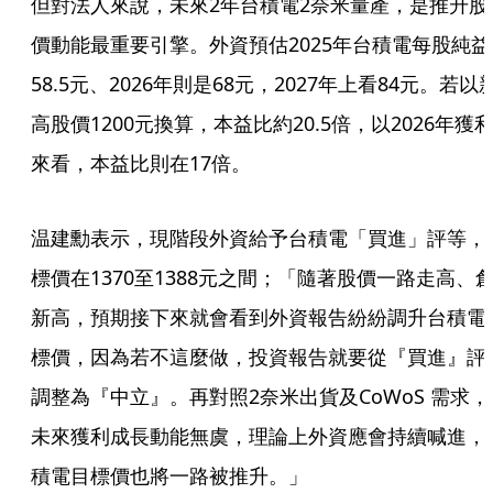
但對法人來說，未來2年台積電2奈米量產，是推升股
價動能最重要引擎。外資預估2025年台積電每股純益
58.5元、2026年則是68元，2027年上看84元。若以
高股價1200元換算，本益比約20.5倍，以2026年獲
來看，本益比則在17倍。
温建勳表示，現階段外資給予台積電「買進」評等，
標價在1370至1388元之間；「隨著股價一路走高、
新高，預期接下來就會看到外資報告紛紛調升台積電
標價，因為若不這麼做，投資報告就要從『買進』評
調整為『中立』。再對照2奈米出貨及CoWoS 需求，
未來獲利成長動能無虞，理論上外資應會持續喊進，
積電目標價也將一路被推升。」