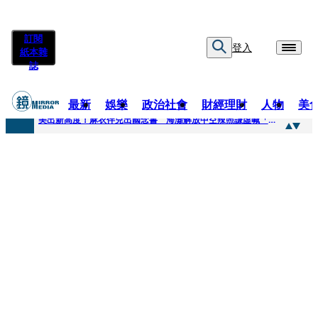
訂閱
登入
紙本雜
誌
最新
娛樂
政治社會
財經理財
人物
美
快訊
美出新高度！麻衣伴兒出國念書 海灘解放中空辣照謙虛喊「我也是學生」
快訊
方志友離婚了！閨密昆凌10年前「神預言」 節目上真情告白：擔心多過開心
快訊
曾被造謠吸毒..蕭敬騰中台2地檢驗反擊 親曝原因喊：難道要讓這些人把我毀了？