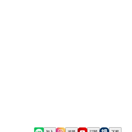
加入
追蹤
訂閱
下載