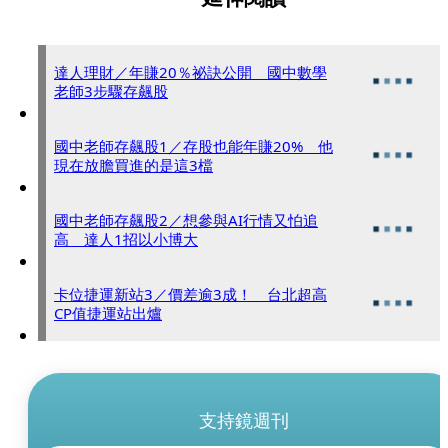
達人理財／年賺20％祕訣公開 國中數學
老師3步驟存飆股
國中老師存飆股1／存股也能年賺20% 他
現在放膽買進的是這3檔
國中老師存飆股2／想參與AI行情又怕追
高 達人1招以小博大
卡位捷運新站3／價差逾3成！ 台北超高
CP值捷運站出爐
支持鏡週刊