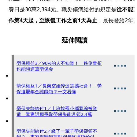
養日是30萬2,394元。職災傷病給付的規定是
從不能
作第4天起，至恢復工作之前1天為止
，最長發給2年
延伸閱讀
勞保權益3／90%的人不知道！ 跌倒骨折
也能領這筆勞保金
勞保權益1／長榮空姐猝逝震撼社會！ 勞
保遺屬年金誰能領？一文看懂
勞保失能給付1／上班族罹小腦萎縮被資
遣 靠妻訴願爭取勞保失能月領2.4萬
勞保失能給付2／繳了一輩子勞保卻領不
到？ 專家揭關鍵盲點別忽略這項給付