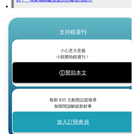
支持鏡週刊
小心意大意義
小額贊助鏡週刊！
贊助本文
每期 $
35
元動態話題報導
無限閱讀解鎖新鮮事
加入訂閱會員