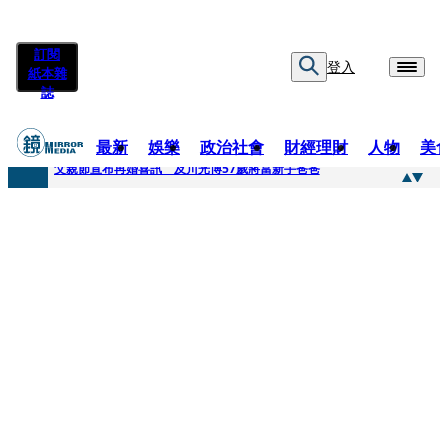
訂閱
登入
紙本雜
誌
最新
娛樂
政治社會
財經理財
人物
美
快訊
父親節宣布再婚喜訊 及川光博57歲將當新手爸爸
快訊
改姓斷開阿湯哥！20歲舒莉首登台「1人分飾4角」 觀眾驚艷：錯怪星二代了
快訊
「愛露奶」私訊流出！小24歲女友爆當小三「大鬧病房氣孕婦」 姜厚任不忍回應了