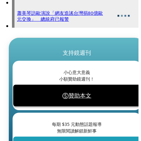
蕭美琴訪歐演說「網友造謠台灣捐80億歐
元交換」 總統府已報警
支持鏡週刊
小心意大意義
小額贊助鏡週刊！
贊助本文
每期 $
35
元動態話題報導
無限閱讀解鎖新鮮事