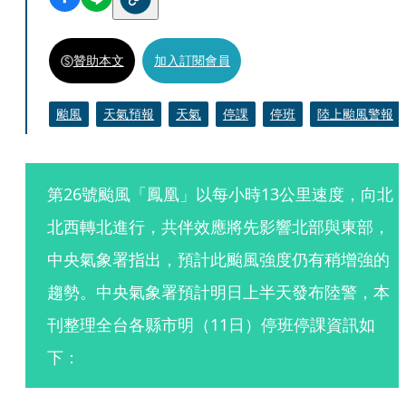
贊助本文
加入訂閱會員
颱風
天氣預報
天氣
停課
停班
陸上颱風警報
第26號颱風「鳳凰」以每小時13公里速度，向北
北西轉北進行，共伴效應將先影響北部與東部，
中央氣象署指出，預計此颱風強度仍有稍增強的
趨勢。中央氣象署預計明日上半天發布陸警，本
刊整理全台各縣市明（11日）停班停課資訊如
下：