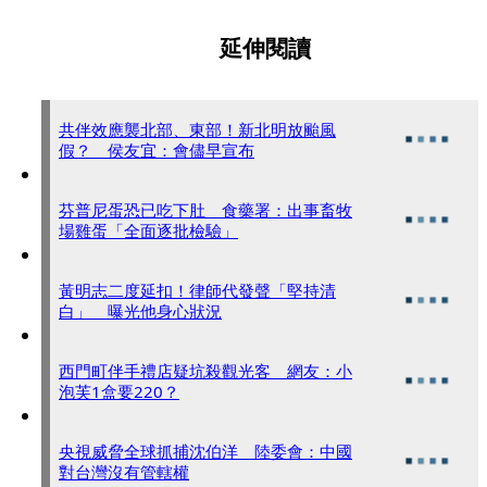
延伸閱讀
共伴效應襲北部、東部！新北明放颱風
假？ 侯友宜：會儘早宣布
芬普尼蛋恐已吃下肚 食藥署：出事畜牧
場雞蛋「全面逐批檢驗」
黃明志二度延扣！律師代發聲「堅持清
白」 曝光他身心狀況
西門町伴手禮店疑坑殺觀光客 網友：小
泡芙1盒要220？
央視威脅全球抓捕沈伯洋 陸委會：中國
對台灣沒有管轄權