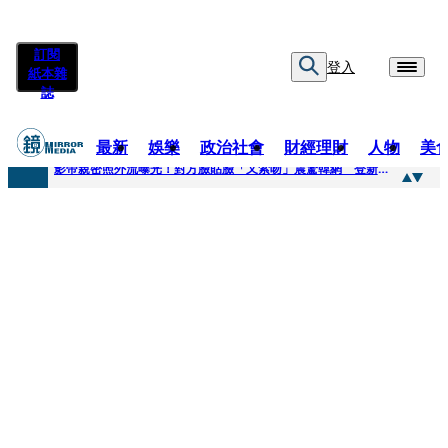
訂閱
登入
紙本雜
誌
最新
娛樂
政治社會
財經理財
人物
美
快訊
影帝親密照外流曝光！對方臉貼臉「又索吻」震驚韓網 登新聞熱搜第一
快訊
有人利用上人信任掏空慈濟？ 張景森提2建議：這是在保護慈濟
快訊
大一懷前男友孩子「19歲女大生背景曝光」 產檢紀錄全空白！獨自生產浴巾裹嬰屍藏家5天