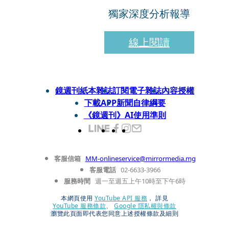
獨家深度分析報導
線上閱讀
鏡週刊紙本雜誌
訂閱電子雜誌
內容授權
下載APP
新聞自律綱要
《鏡週刊》AI使用準則
客服信箱
MM-onlineservice@mirrormedia.mg
客服電話
02-6633-3966
服務時間
週一至週五上午10時至下午6時
本網頁使用
YouTube API 服務
， 詳見
YouTube 服務條款
、
Google 隱私權與條款
瀏覽此頁面即代表您同意上述授權條款及細則