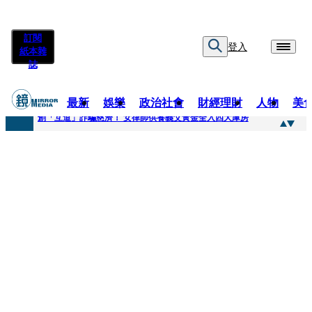
訂閱
登入
紙本雜
誌
最新
娛樂
政治社會
財經理財
人物
美
快訊
創「互道」詐騙慈濟！ 女律師供養義父黃金全入四大庫房
快訊
前時力黨魁表態「反對刪公視預算」 盼在野三思：改凍結處理受質疑項目
快訊
六強片齊聚桃影 小薰《祖先鬼》回桃影娘家 《長安的荔枝》桃影加映一票難求