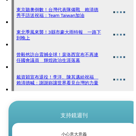
東京聽奧倒數！台灣代表隊備戰 賴清德
秀手語送祝福：Team Taiwan加油
東北季風來襲！3縣市豪大雨特報 一路下
到晚上
曾毅然訪台震撼全球！裴洛西宣布不再連
任國會議員 輝煌政治生涯落幕
戴資穎宣布退役！李洋、陳其邁給祝福
賴清德喊：謝謝妳讓世界看見台灣的力量
支持鏡週刊
小心意大意義