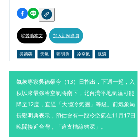
贊助本文
加入訂閱會員
吳德榮
天氣
鄭明典
冷空氣
低溫
氣象專家吳德榮今（13）日指出，下週一起，入
秋以來最強冷空氣將南下，北台灣平地氣溫可能
降至12度，直逼「大陸冷氣團」等級。前氣象局
長鄭明典表示，預估會有一股冷空氣在11月17日
晚間接近台灣，「這支槽線夠深」。