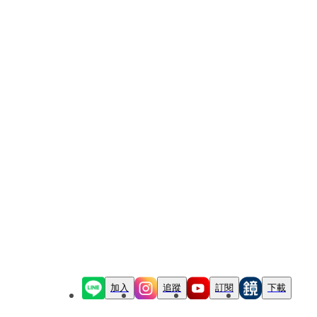
加入
追蹤
訂閱
下載