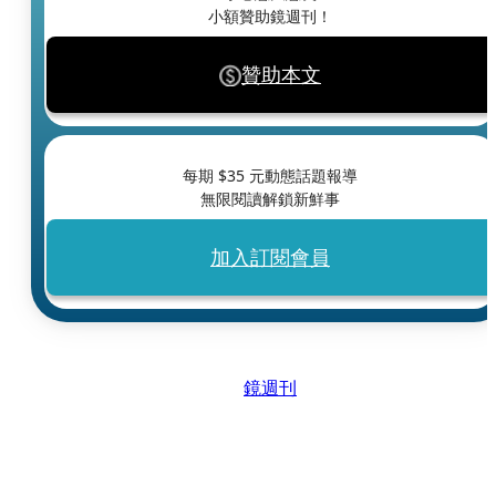
小額贊助鏡週刊！
贊助本文
每期 $
35
元動態話題報導
無限閱讀解鎖新鮮事
加入訂閱會員
鏡週刊