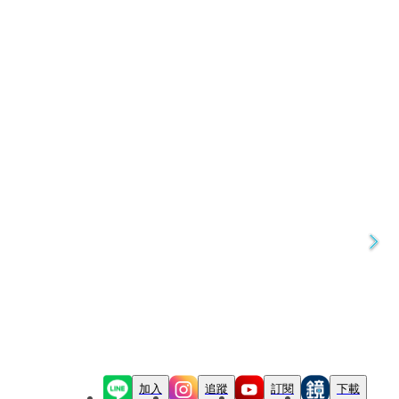
加入
追蹤
訂閱
下載