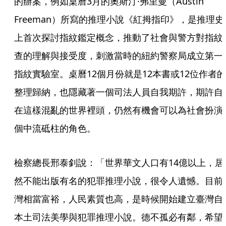
的辦案，例如桌曆3月的奧斯汀·弗里曼（Austin 
Freeman）所寫的推理小說《紅拇指印》，是推理史
上首次探討指紋鑑定概念，推動了社會與警方對指紋
查的理解與接受度，刺激當時的紐約警察局成立第一
指紋實驗室。桌曆12個月份就是12本書或12位作者的
整理歸納，也隱藏著一個司法人員自我期許，期許自
在這樣混亂的世界裡頭，仍然有機會可以為社會扮演
個中流砥柱的角色。
檢察總長邢泰釗說：「世界華文人口有14億以上，居
然不能出版有名的犯罪推理小說，很令人遺憾。目前
灣相當富裕，人民素質也高，是時候開始建立臺灣自
本土司法美學與犯罪推理小說。德不孤必有鄰，希望