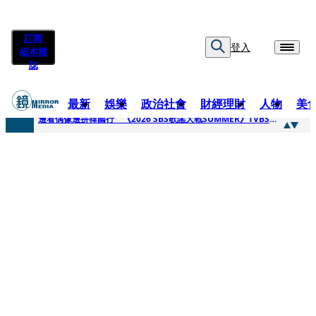
訂閱
登入
紙本雜
誌
最新
娛樂
政治社會
財經理財
人物
美
快訊
邊看偶像邊拚韓國行 《2026 SBS歌謠大戰SUMMER》TVBS直播祭追星福利
快訊
代誌大條火急跳船？ 宏碁派任李文詳接掌兆基屋管2天就喊撤出！
快訊
一句「請回去坐好」 特教生持斷掃把戳女代課老師眼睛大失血近失明