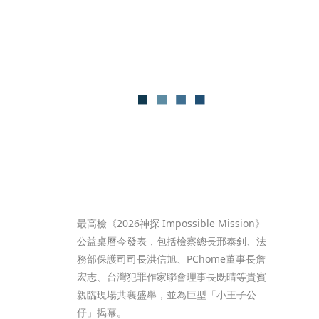
最高檢《2026神探 Impossible Mission》
公益桌曆今發表，包括檢察總長邢泰釗、法
務部保護司司長洪信旭、PChome董事長詹
宏志、台灣犯罪作家聯會理事長既晴等貴賓
親臨現場共襄盛舉，並為巨型「小王子公
仔」揭幕。