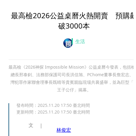
最高檢2026公益桌曆火熱開賣 預購
破3000本
生活
最高檢《2026神探 Impossible Mission》公益桌曆今發表，包括
總長邢泰釗、法務部保護司司長洪信旭、PChome董事長詹宏志、
灣犯罪作家聯會理事長既晴等貴賓親臨現場共襄盛舉，並為巨型「
王子公仔」揭幕。
發布時間：
2025.11.20 17:50
臺北時間
更新時間：
2025.11.20 17:50
臺北時間
文
林俊宏