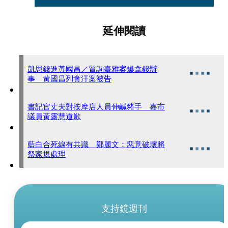
延伸閱讀
凱思錢進黃國昌／質詢臺雅案爆拿錢辦
事 黃國昌列貪汙案被告
書記官丈夫對按摩店人員伸鹹豬手 嘉市
議員黃露慧道歉
藍白合死線有共識 鄭麗文：惡意破壞將
祭家規處理
支持鏡週刊