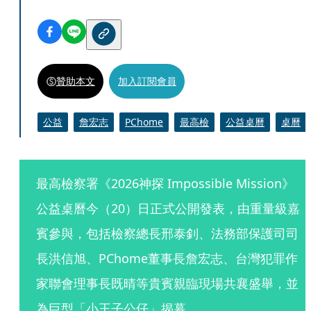
贊助本文
加入訂閱會員
公益
詹宏志
PChome
最高檢
公益桌曆
桌曆
最高檢察署《2026神探 Impossible Mission》
公益桌曆今（20）日正式公開發表，由重量級嘉
賓參與，包括檢察總長邢泰釗、法務部保護司司
長洪信旭、PChome董事長詹宏志、台灣犯罪作
家聯會理事長既晴等貴賓親臨現場共襄盛舉，並
為巨型「小王子公仔」揭幕。