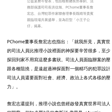
公益桌曆今發表，包括檢察總長邢泰釗、法
務部保護司司長洪信旭、PChome董事長詹
宏志、台灣犯罪作家聯會理事長既晴等貴賓
親臨現場共襄盛舉，並為巨型「小王子公
仔」揭幕。
PChome董事長詹宏志也指出：「就我所見，真實世
的司法人員比推理小說裡面的神探要辛苦很多，至少
探回到家不用寫這麼多書狀。司法人員面臨辦案的壓
跟各種阻撓，是遠超過神探面對一個精巧的犯罪設計
司法人員還要面對社會、經濟、政治上各式各樣的壓
力」。
詹宏志還提到，推理小說也曾經啟發真實世界司法人