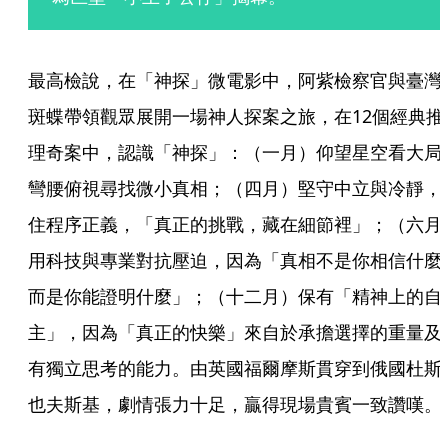
最高檢說，在「神探」微電影中，阿紫檢察官與臺灣
斑蝶帶領觀眾展開一場神人探案之旅，在12個經典推
理奇案中，認識「神探」：（一月）仰望星空看大局
彎腰俯視尋找微小真相；（四月）堅守中立與冷靜，
住程序正義，「真正的挑戰，藏在細節裡」；（六月
用科技與專業對抗壓迫，因為「真相不是你相信什麼
而是你能證明什麼」；（十二月）保有「精神上的自
主」，因為「真正的快樂」來自於承擔選擇的重量及
有獨立思考的能力。由英國福爾摩斯貫穿到俄國杜斯
也夫斯基，劇情張力十足，贏得現場貴賓一致讚嘆。