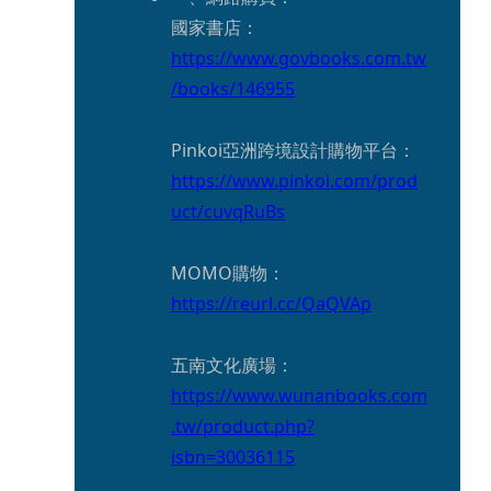
國家書店：
https://www.govbooks.com.tw
/books/146955
Pinkoi亞洲跨境設計購物平台：
https://www.pinkoi.com/prod
uct/cuvqRuBs
MOMO購物：
https://reurl.cc/QaQVAp
五南文化廣場：
https://www.wunanbooks.com
.tw/product.php?
isbn=30036115