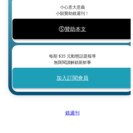
小心意大意義
小額贊助鏡週刊！
贊助本文
每期 $
35
元動態話題報導
無限閱讀解鎖新鮮事
加入訂閱會員
鏡週刊