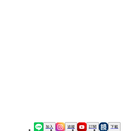
加入
追蹤
訂閱
下載