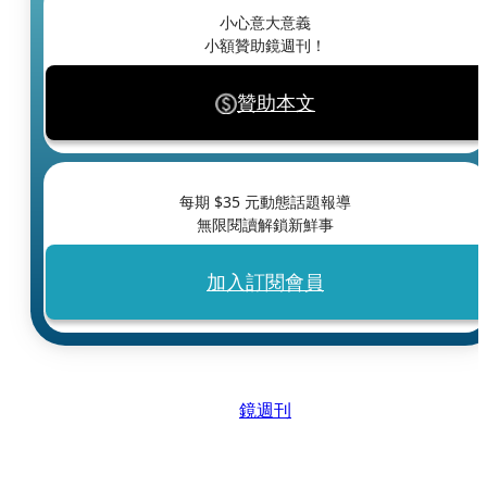
小心意大意義
小額贊助鏡週刊！
贊助本文
每期 $
35
元動態話題報導
無限閱讀解鎖新鮮事
加入訂閱會員
鏡週刊