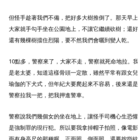
但怪手趁著我們不備，把好多大樹推倒了。那天早上
大家就手勾手坐在公園地上，不讓它繼續砍樹；還好
還有幾棵樹擋住烈陽，要不然我們會曬到變人乾。
10點多，警察來了，大家不走，警察就死命地拉。我
是老太婆，知道這樣骨頭一定散，雖然平常有跟女兒
瑜伽的下犬式，但年紀大要爬起來不容易，後來還是
警察拉我一把，把我押進警車。
警察說我們幾個女的坐在地上，讓怪手司機心生恐懼
是強制罪的現行犯。所以要我拿掉帽子拍照，像電影
面有身高尺的那種喔，正面照、側面照、還要按指紋