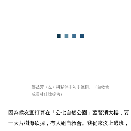
鄭丞芳（左）與夥伴手勾手護樹。（自救會
成員林佳瑋提供）
因為侯友宜打算在「公七自然公園」蓋警消大樓，要
一大片樹海砍掉，有人組自救會。我從來沒上過班，