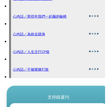
心內話／那些年我們一起飆的輪椅
心內話／為妳去跳海
心內話／人生主打CP值
心內話／不被粿條打敗
支持鏡週刊