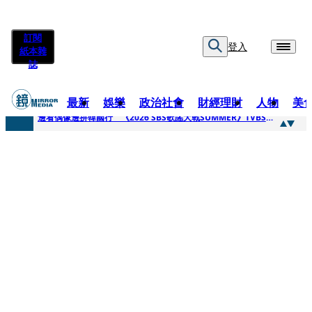
訂閱
登入
紙本雜
誌
最新
娛樂
政治社會
財經理財
人物
美
快訊
邊看偶像邊拚韓國行 《2026 SBS歌謠大戰SUMMER》TVBS直播祭追星福利
快訊
代誌大條火急跳船？ 宏碁派任李文詳接掌兆基屋管2天就喊撤出！
快訊
一句「請回去坐好」 特教生持斷掃把戳女代課老師眼睛大失血近失明