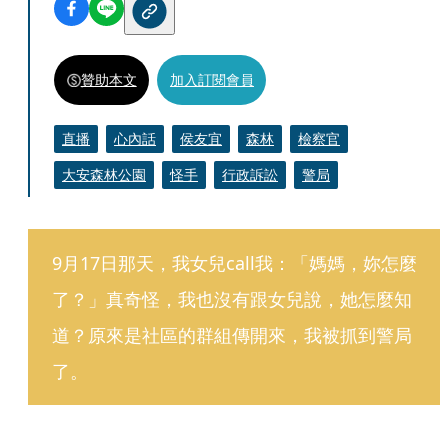
贊助本文
加入訂閱會員
直播
心內話
侯友宜
森林
檢察官
大安森林公園
怪手
行政訴訟
警局
9月17日那天，我女兒call我：「媽媽，妳怎麼
了？」真奇怪，我也沒有跟女兒說，她怎麼知
道？原來是社區的群組傳開來，我被抓到警局
了。