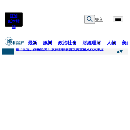
訂閱
登入
紙本雜
誌
最新
娛樂
政治社會
財經理財
人物
美
快訊
創「互道」詐騙慈濟！ 女律師供養義父黃金全入四大庫房
快訊
前時力黨魁表態「反對刪公視預算」 盼在野三思：改凍結處理受質疑項目
快訊
六強片齊聚桃影 小薰《祖先鬼》回桃影娘家 《長安的荔枝》桃影加映一票難求