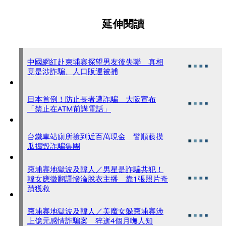
延伸閱讀
中國網紅赴柬埔寨探望男友後失聯 真相
竟是涉詐騙、人口販運被捕
日本首例！防止長者遭詐騙 大阪宣布
「禁止在ATM前講電話」
台鐵車站廁所撿到近百萬現金 警順藤摸
瓜搗毀詐騙集團
柬埔寨地獄波及韓人／男星是詐騙共犯！
韓女應徵翻譯慘淪脫衣主播 靠1張照片奇
蹟獲救
柬埔寨地獄波及韓人／美魔女躲柬埔寨涉
上億元感情詐騙案 猝逝4個月嘸人知