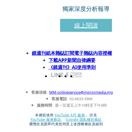
獨家深度分析報導
線上閱讀
鏡週刊紙本雜誌
訂閱電子雜誌
內容授權
下載APP
新聞自律綱要
《鏡週刊》AI使用準則
客服信箱
MM-onlineservice@mirrormedia.mg
客服電話
02-6633-3966
服務時間
週一至週五上午10時至下午6時
本網頁使用
YouTube API 服務
， 詳見
YouTube 服務條款
、
Google 隱私權與條款
瀏覽此頁面即代表您同意上述授權條款及細則