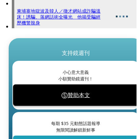
柬埔寨地獄波及韓人／徵才網站成詐騙溫
床！誘騙、落網話術全曝光 他揭受騙經
歷機警脫身
支持鏡週刊
小心意大意義
小額贊助鏡週刊！
贊助本文
每期 $
35
元動態話題報導
無限閱讀解鎖新鮮事