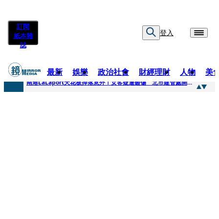
訂閱
登入
紙本雜
誌
最新
娛樂
政治社會
財經理財
人物
美
快訊
南港LaLaport天花板掉落意外！女客疑遭砸傷 北市建管處開罰30萬
快訊
川普又出招！多晶矽產品課15%關稅12月生效 經濟部回應了
快訊
美伊衝突要注意！ 台塑四寶7月營收齊揚股價抗跌