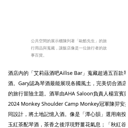
公共空間的展示櫃陳列著「歐酷先生」的旅
行用品與蒐藏，讓飯店像是一位旅行者的故
事百貨。
酒店內的「艾莉蕬酒吧Ailìse Bar」蒐藏超過五百款
酒。Gary認為琴酒最能展現各國風土，完美切合酒店
的旅行冒險主題。酒單由AHA Saloon負責人楊宜賓
2024 Monkey Shoulder Camp Monkey冠軍陳羿安
同設計，將土地記憶入酒。像是「潭心韻」選用南投
玉紅茶配琴酒，茶香之後浮現野薑花氣息；「秋紅谷