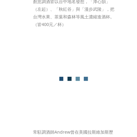
創意調酒皆以台中地名發想，「潭心韻」
（左起）、「秋紅谷」與「漫步武陵」，把
台灣水果、茶葉和森林等風土濃縮進酒杯。
（皆400元／杯）
常駐調酒師Andrew曾在美國拉斯維加斯歷