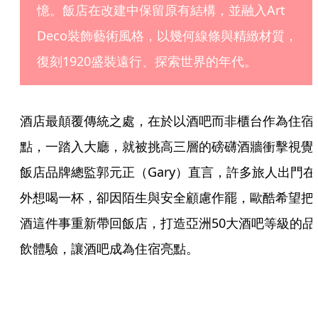
憶。飯店在改建中保留原有結構，並融入Art 
Deco裝飾藝術風格，以幾何線條與精緻材質，
復刻1920盛裝遠行、探索世界的年代。
酒店最顛覆傳統之處，在於以酒吧而非櫃台作為住宿
點，一踏入大廳，就被挑高三層的磅礴酒牆衝擊視覺
飯店品牌總監郭元正（Gary）直言，許多旅人出門在
外想喝一杯，卻因陌生與安全顧慮作罷，歐酷希望把
酒這件事重新帶回飯店，打造亞洲50大酒吧等級的品
飲體驗，讓酒吧成為住宿亮點。