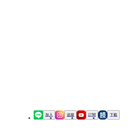
加入
追蹤
訂閱
下載