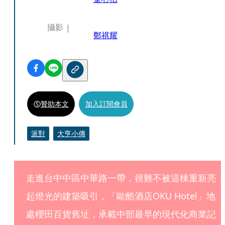
攝影
鄭祺耀
贊助本文
加入訂閱會員
派對
大亨小傳
走進台中中區中華路一帶，很難不被這棟重新亮
起燈光的建築吸引，「歐酷酒店OKU Hotel」地
處櫻田百貨舊址，承載中部最早的現代化商業記