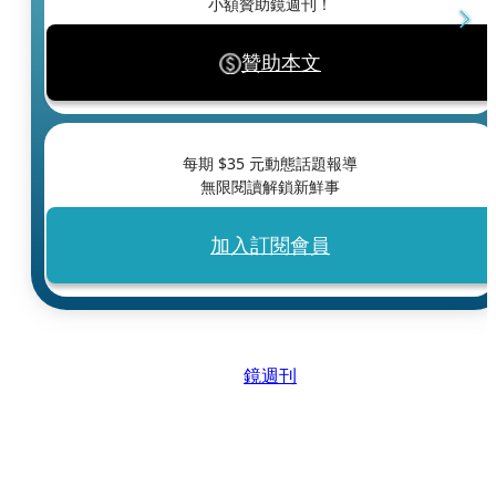
小額贊助鏡週刊！
贊助本文
每期 $
35
元動態話題報導
無限閱讀解鎖新鮮事
加入訂閱會員
鏡週刊