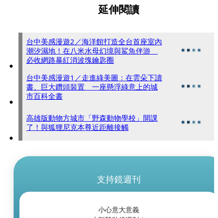
延伸閱讀
台中美感漫遊2／海洋館打造全台首座室內
潮汐濕地！在八米水母幻境與鯊魚伴游
必收網路暴紅消波塊鑰匙圈
台中美感漫遊1／走進綠美圖：在雲朵下讀
書、巨大鑽頭裝置 一座懸浮綠意上的城
市百科全書
高雄版動物方城市「野森動物學校」開課
了！與狐狸尼克本尊近距離接觸
支持鏡週刊
小心意大意義