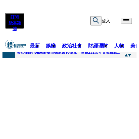
訂閱
登入
紙本雜
誌
最新
娛樂
政治社會
財經理財
人物
美
快訊
美女律師詐騙慈濟疫苗採購逾10億元 查獲232公斤黃金藏豪宅地板下
快訊
才爆「皮克敏」爭議又來！柯文哲生日照撞《VOGUE》 陳智菡遭轟侵權急改圖
快訊
SJ始源真的可以 驚喜現身早餐店認證應援 幽默提醒「記得常換照」