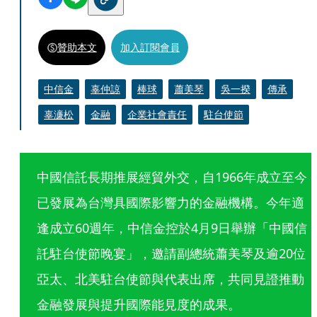
贊助本文
加入訂閱會員
中信金
辜仲諒
棒球
蕭美琴
吳一揆
傳承
辜濓松
金融
企業社會責任
駐台使節
中國信託長期推展經貿外交，自1966年成立至今
已發展為台灣具國際影響力的金融機構。今年適
逢成立60週年，中信金控於4月9日舉辦「中國信
託駐台使節晚宴」，邀請副總統蕭美琴及逾20位
亞太、北美駐台使節與代表出席，共同見證推動
金融發展與提升國際能見度的成果。