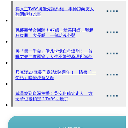
傳入主TVBS擁優先議約權 辜仲諒向友人
強調絕無此事
孫芸芸母女回歸！47歲「最美阿嬤」曬超
狂腹肌、大長腿 一句話洩心聲
美「第一千金」伊凡卡憶亡母淚崩！ 首
曝丈夫二度罹癌：人生不能視為理所當然
貝克漢27歲長子慶結婚4週年！ 情書「一
句話」暗酸決裂父母
裁員燒到資深主播！吳安琪確定走人 方
念華也被鎖定？TVBS回應了