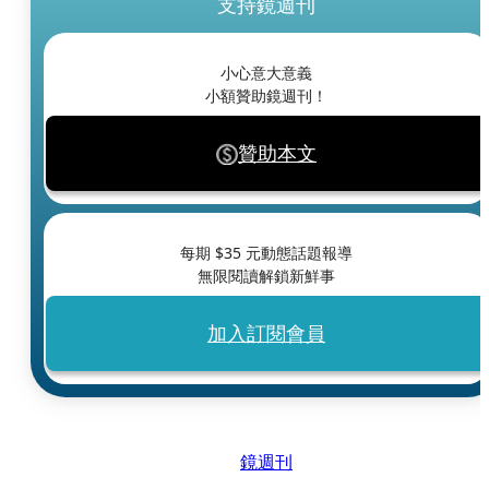
支持鏡週刊
小心意大意義
小額贊助鏡週刊！
贊助本文
每期 $
35
元動態話題報導
無限閱讀解鎖新鮮事
加入訂閱會員
鏡週刊