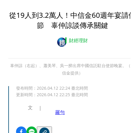
從19人到3.2萬人！中信金60週年宴請
節 辜仲諒談傳承關鍵
財經理財
辜仲諒（右起）、蕭美琴、吳一揆出席中國信託駐台使節晚宴。（
信金提供）
發布時間：
2026.04.12 22:24
臺北時間
更新時間：
2026.04.12 22:25
臺北時間
文
羅勻