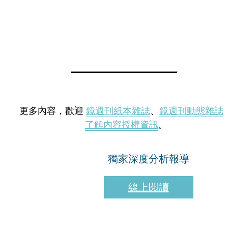
更多內容，歡迎
鏡週刊紙本雜誌
、
鏡週刊動態雜誌
了解內容授權資訊
。
獨家深度分析報導
線上閱讀