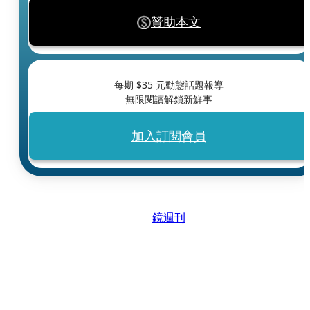
贊助本文
每期 $
35
元動態話題報導
無限閱讀解鎖新鮮事
加入訂閱會員
鏡週刊