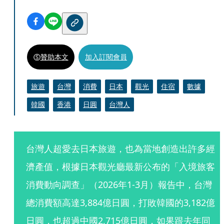
贊助本文
加入訂閱會員
旅遊
台灣
消費
日本
觀光
住宿
數據
韓國
香港
日圓
台灣人
台灣人超愛去日本旅遊，也為當地創造出許多經
濟產值，根據日本觀光廳最新公布的「入境旅客
消費動向調查」（2026年1-3月）報告中，台灣
總消費額高達3,884億日圓，打敗韓國的3,182億
日圓，也超過中國2,715億日圓，如果跟去年同