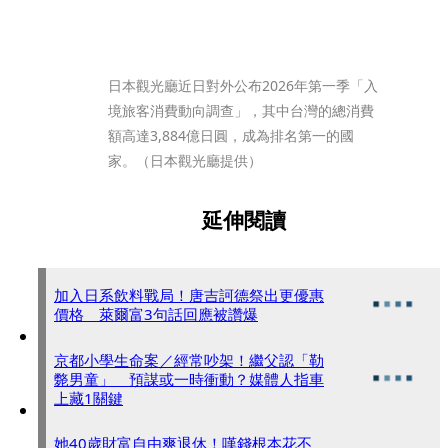
日本觀光廳近日對外公布2026年第一季「入
境旅客消費動向調查」，其中台灣的總消費
額高達3,884億日圓，成為排名第一的國
家。（日本觀光廳提供）
延伸閱讀
加入日系飲料戰局！唐吉訶德祭出更優惠
價格 萊爾富3句話回應被讚爆
京都小學生命案／經常吵架！繼父認「勒
斃男童」 預謀或一時衝動？媒體人指車
上藏1關鍵
她40歲財富自由爽退休！嘆錢根本花不