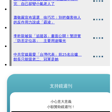
完 自己卻變小氣老人了
蕭敬嚴宣布退選 徐巧芯：別把傷害他人
的反作用力說成「霸凌」
李乾龍被裝「追蹤器」畫面公開！警證實
「防丟定位器」 主要用途曝光
中共官媒最愛「台灣代表」前25名出爐
館長只能當老二、冠軍是她
支持鏡週刊
小心意大意義
小額贊助鏡週刊！