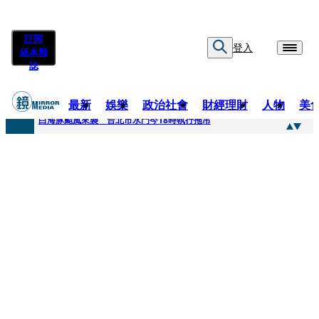
訂閱
登入
紙本雜
誌
最新
娛樂
政治社會
財經理財
人物
美
快訊
白海豚颱風來襲 台北市水門今18時執行拖吊
快訊
AKIRA台北唱到一半突收兒子告白「爸爸I LOVE YOU」 驚喜林志玲同步曝光父親節「披薩蛋糕」
快訊
獨家／TWICE Mina一進華山「天空秒變臉」！ONCE狂風暴雨死守 畫面曝光2.5萬人笑翻