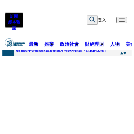
訂閱
登入
紙本雜
誌
最新
娛樂
政治社會
財經理財
人物
美
快訊
69歲陸小芬曬照狀態驚艷四方 性感不想遮「姐真的太辣」
快訊
不動產放款風險遽增 金管會嚴控金檢地政士揪出多起違規
快訊
真相大白！慈濟購疫苗遭詐10億 陳時中遺憾被抹黑：不實指控的人應道歉