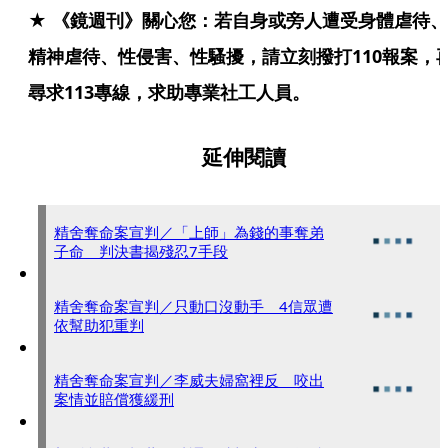
★ 《鏡週刊》關心您：若自身或旁人遭受身體虐待、
精神虐待、性侵害、性騷擾，請立刻撥打110報案，
尋求113專線，求助專業社工人員。
延伸閱讀
精舍奪命案宣判／「上師」為錢的事奪弟
子命 判決書揭殘忍7手段
精舍奪命案宣判／只動口沒動手 4信眾遭
依幫助犯重判
精舍奪命案宣判／李威夫婦窩裡反 咬出
案情並賠償獲緩刑