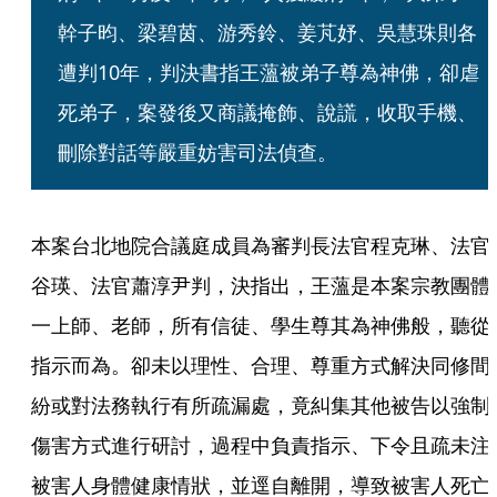
幹子昀、梁碧茵、游秀鈴、姜芃妤、吳慧珠則各
遭判10年，判決書指王薀被弟子尊為神佛，卻虐
死弟子，案發後又商議掩飾、說謊，收取手機、
刪除對話等嚴重妨害司法偵查。
本案台北地院合議庭成員為審判長法官程克琳、法官
谷瑛、法官蕭淳尹判，決指出，王薀是本案宗教團體
一上師、老師，所有信徒、學生尊其為神佛般，聽從
指示而為。卻未以理性、合理、尊重方式解決同修間
紛或對法務執行有所疏漏處，竟糾集其他被告以強制
傷害方式進行研討，過程中負責指示、下令且疏未注
被害人身體健康情狀，並逕自離開，導致被害人死亡