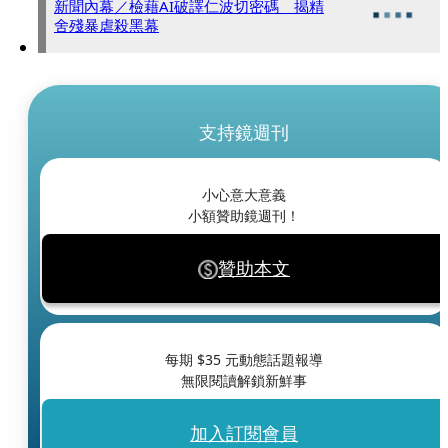
新聞內幕／檢藉AI破譯仁波切密碼 揭精
舍殘暴虐殺黑幕
支持鏡週刊
小心意大意義
小額贊助鏡週刊！
贊助本文
每期 $
35
元動態話題報導
無限閱讀解鎖新鮮事
加入訂閱會員