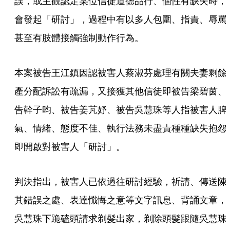
誤，或主觀認定某位信徒道德品行、個性有缺失時，
會發起「研討」，過程中有以多人包圍、指責、辱罵
甚至有肢體接觸強制動作行為。
本案被告王江鎮因認被害人蔡淑芬處理有關夫妻剩餘
產分配訴訟有疏漏，又接獲其他信徒即被告梁碧茵、
告幹子昀、被告姜芃妤、被告吳慧珠等人指被害人脾
氣、情緒、態度不佳、執行法務未盡責種種缺失抱怨
即開啟對被害人「研討」。
判決指出，被害人已依過往研討經驗，祈請、傳送陳
其錯誤之處、表達懺悔之意等文字訊息、背誦文章，
吳慧珠下跪磕頭請求剃髮出家，剃除頭髮跟隨吳慧珠