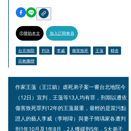
贊助本文
加入訂閱會員
台北地院
判決
李威
傷害致死
王薀
精舍
宗教團體
作家王薀（王江鎮）虐死弟子案一審台北地院今
（12日）宣判，王薀等13人均有罪，刑期以遭依
傷害致死罪判12年的王薀最重，最輕的是當污點
證人的藝人李威（李翊瑋）與妻子簡瑀家各遭判
刑1年10月及1年8月，2人獲緩刑5年，5大弟子