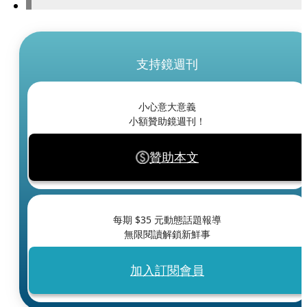
支持鏡週刊
小心意大意義
小額贊助鏡週刊！
贊助本文
每期 $
35
元動態話題報導
無限閱讀解鎖新鮮事
加入訂閱會員