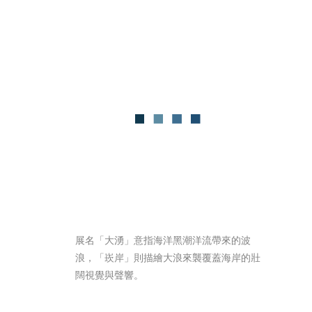
展名「大湧」意指海洋黑潮洋流帶來的波
浪，「崁岸」則描繪大浪來襲覆蓋海岸的壯
闊視覺與聲響。