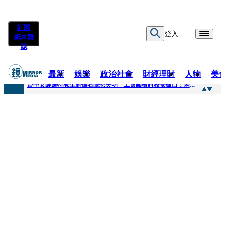
訂閱
登入
紙本雜
誌
最新
娛樂
政治社會
財經理財
人物
美
快訊
台中女師遭特教生刺傷右眼恐失明 工會籲檢討校安破口：老師不是肉身盾牌
快訊
新聞傳真／男同事追求不成跟騷偷拍 台中女師控校方霸凌成幫凶
快訊
財經時事／郭台銘首樁個人投資登創新板 永悅健康搶當亞洲AI健康第一股