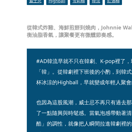
威士忌
Highball
雪莉桶
韓流
紅酒桶
從韓式炸雞、海鮮煎餅到燒肉，Johnnie Walk
衡油脂香氣，讓聚餐更有微醺節奏感。
#AD韓流早就不只在韓劇、K-pop裡了
「韓」。從韓劇裡下班後的小酌，到韓式
杯冰涼的Highball，早就變成年輕人聚
也因為這股風潮，威士忌不再只有過去那
了一點隨興與時髦感。當氣泡感帶動著清
酷」的調性，就像把人瞬間拉進韓劇裡的