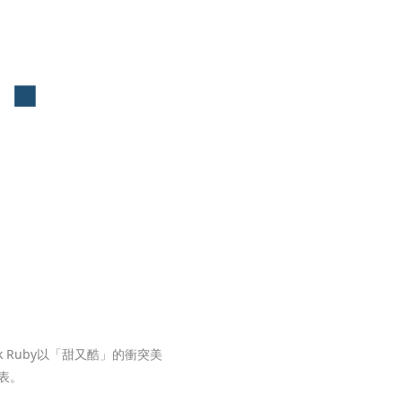
ack Ruby以「甜又酷」的衝突美
表。