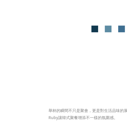
舉杯的瞬間不只是聚會，更是對生活品味的展現，John
Ruby讓韓式聚餐增添不一樣的氛圍感。