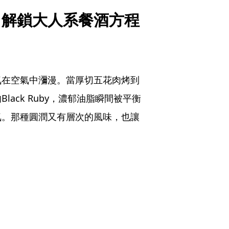
　解鎖大人系餐酒方程
氣在空氣中瀰漫。當厚切五花肉烤到
ack Ruby，濃郁油脂瞬間被平衡
氣。那種圓潤又有層次的風味，也讓
。