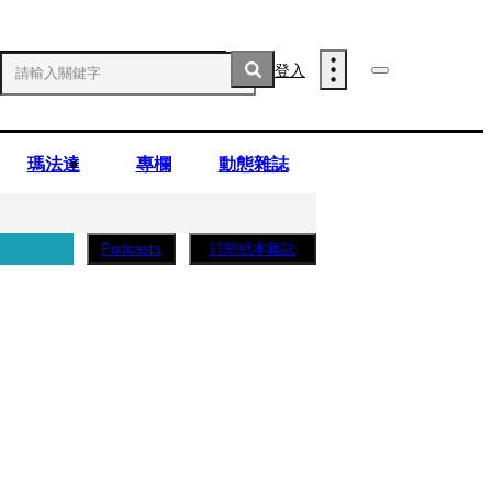
登入
瑪法達
專欄
動態雜誌
訂閱紙本雜誌
Podcasts