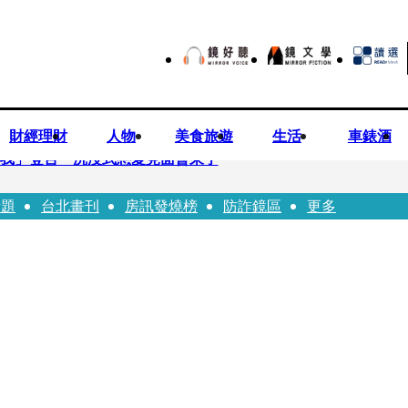
財經理財
人物
美食旅遊
生活
車錶酒
想娶我」登台 沉浸式戀愛見面會來了
話題
台北畫刊
房訊發燒榜
防詐鏡區
更多
持農產原料「標示原產國」入法
露個資 複訊後全遭聲押禁見