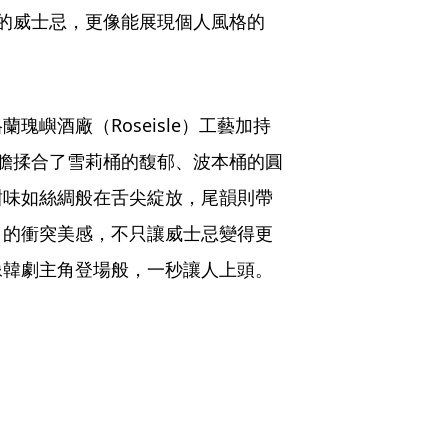
的威士忌，更像能展現個人風格的
嶼酒廠（Roseisle）工藝加持
夢幻登場。大膽揉合了雪莉桶的馥郁、波本桶的圓
甜味如絲綢般在舌尖綻放，尾韻則帶
」的衝突美感，不只讓威士忌變得更
像韓劇主角登場般，一秒讓人上頭。