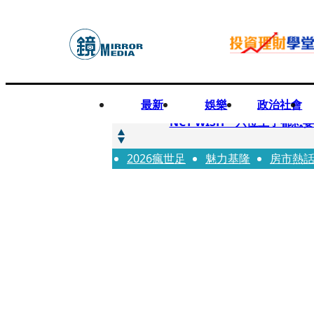
最新
娛樂
政治社會
快訊
NCT WISH「六位王子都
2026瘋世足
快訊
魅力基隆
房市熱
杜絕洗產地疑慮 張嘉郡堅
快訊
永慶不動產加盟店3房仲涉洩