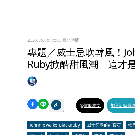
2026.05.18 15:00
臺北時間
專題／威士忌吹韓風！Johnni
Ruby掀酷甜風潮 這才
贊助本文
加入訂閱會
JohnnieWalkerBlackRuby
威士忌界的紅寶石
韓