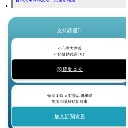
支持鏡週刊
小心意大意義
小額贊助鏡週刊！
贊助本文
每期 $
35
元動態話題報導
無限閱讀解鎖新鮮事
加入訂閱會員