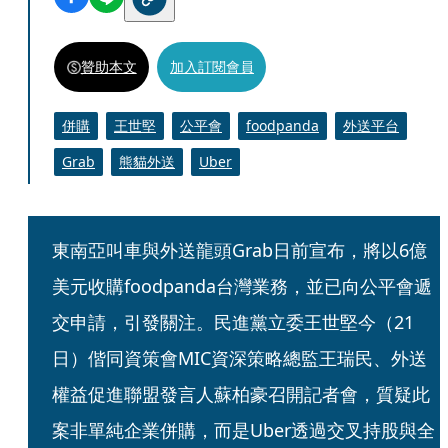
贊助本文
加入訂閱會員
併購
王世堅
公平會
foodpanda
外送平台
Grab
熊貓外送
Uber
東南亞叫車與外送龍頭Grab日前宣布，將以6億
美元收購foodpanda台灣業務，並已向公平會遞
交申請，引發關注。民進黨立委王世堅今（21
日）偕同資策會MIC資深策略總監王瑞民、外送
權益促進聯盟發言人蘇柏豪召開記者會，質疑此
案非單純企業併購，而是Uber透過交叉持股與全