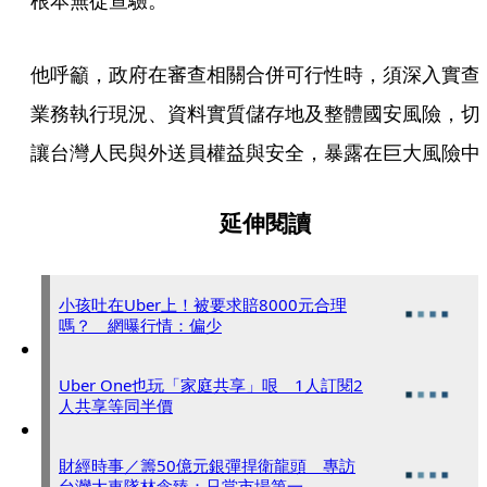
根本無從查驗。
他呼籲，政府在審查相關合併可行性時，須深入實查
業務執行現況、資料實質儲存地及整體國安風險，切
讓台灣人民與外送員權益與安全，暴露在巨大風險中
延伸閱讀
小孩吐在Uber上！被要求賠8000元合理
嗎？ 網曝行情：偏少
Uber One也玩「家庭共享」哏 1人訂閱2
人共享等同半價
財經時事／籌50億元銀彈捍衛龍頭 專訪
台灣大車隊林念臻：只當市場第一