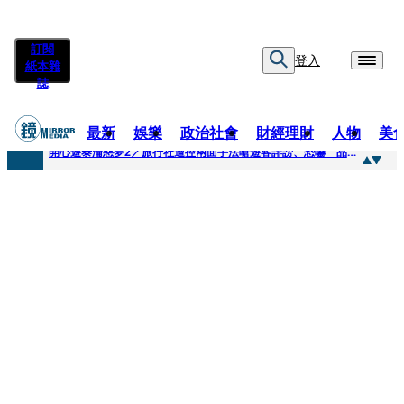
訂閱
登入
紙本雜
誌
最新
娛樂
政治社會
財經理財
人物
美
快訊
開心遊泰淪惡夢2／旅行社遭控兩面手法嗆遊客誹謗、恐嚇 品保協會回應了
快訊
「我是保全不是清潔員」上班3天開嗆總幹事 他拒倒垃圾被炒！怒提告...法官這原因判敗訴
快訊
自稱交好麻吉大哥、替蔡依林操盤 經紀人車內強吻女星挨告！最後栽在錄音檔