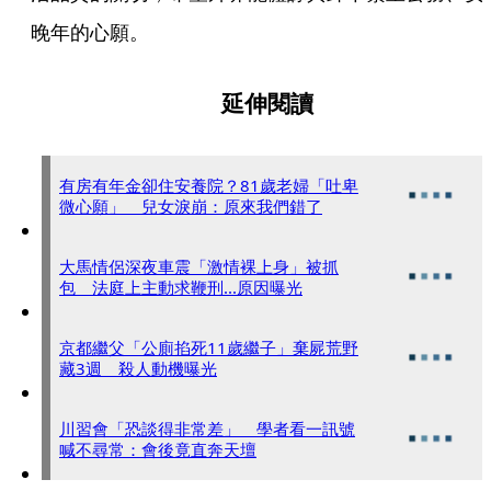
晚年的心願。
延伸閱讀
有房有年金卻住安養院？81歲老婦「吐卑
微心願」 兒女淚崩：原來我們錯了
大馬情侶深夜車震「激情裸上身」被抓
包 法庭上主動求鞭刑...原因曝光
京都繼父「公廁掐死11歲繼子」棄屍荒野
藏3週 殺人動機曝光
川習會「恐談得非常差」 學者看一訊號
喊不尋常：會後竟直奔天壇