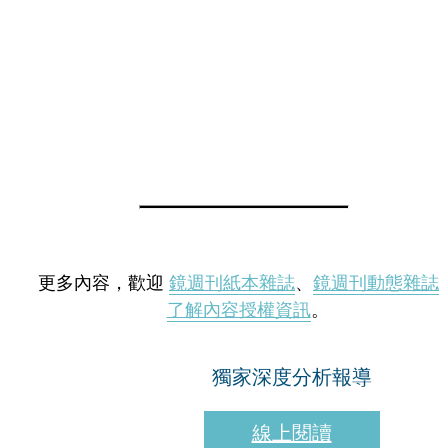
更多內容，歡迎
鏡週刊紙本雜誌
、
鏡週刊動態雜誌
了解內容授權資訊
。
獨家深度分析報導
線上閱讀