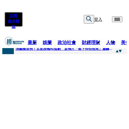
訂閱
登入
紙本雜
誌
最新
娛樂
政治社會
財經理財
人物
美
快訊
演藝圈首例！女星授權AI短劇 宣傳片「裙下仰拍視角」遭轟擦邊：自降身價
快訊
全球提升電氣化 台達電鄭平看好微電網推一站式方案
快訊
《魷魚遊戲》美版傳喊卡 現象級神劇難續宇宙