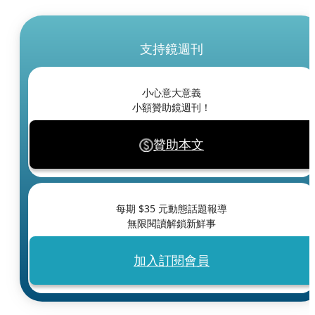
支持鏡週刊
小心意大意義
小額贊助鏡週刊！
贊助本文
每期 $
35
元動態話題報導
無限閱讀解鎖新鮮事
加入訂閱會員