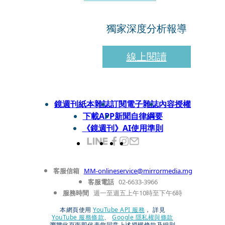
獨家深度分析報導
線上閱讀
鏡週刊紙本雜誌
訂閱電子雜誌
內容授權
下載APP
新聞自律綱要
《鏡週刊》AI使用準則
客服信箱
MM-onlineservice@mirrormedia.mg
客服電話
02-6633-3966
服務時間
週一至週五上午10時至下午6時
本網頁使用
YouTube API 服務
， 詳見
YouTube 服務條款
、
Google 隱私權與條款
瀏覽此頁面即代表您同意上述授權條款及細則