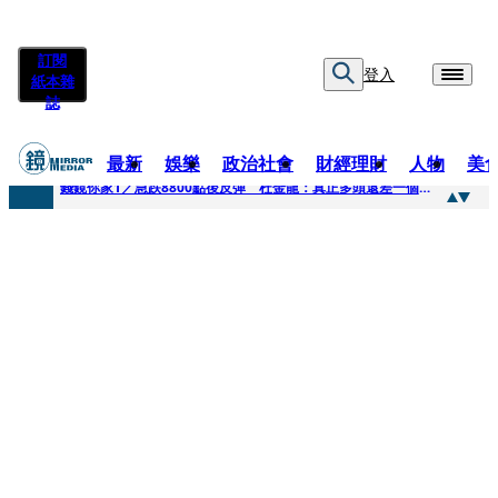
訂閱
登入
紙本雜
誌
最新
娛樂
政治社會
財經理財
人物
美
快訊
錢鏡你家1／急跌8800點後反彈 杜金龍：真正多頭還差一個訊號
快訊
鏡大咖／一起往好命路出發 唐綺陽
快訊
台中國一特教生暑輔失控！折斷掃把刺傷老師 女老師眼球重創恐失明