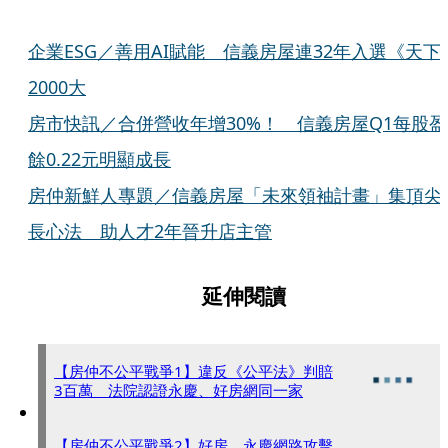
企業ESG／善用AI賦能　信義房屋連32年入選《天下
2000大
房市快訊／合併營收年增30%！　信義房屋Q1每股盈
餘0.22元明顯成長
房仲新鮮人專題／信義房屋「未來領袖計畫」集頂尖
長心法　助人才2年晉升店主管
延伸閱讀
【房仲不公平戰爭1】違反《公平法》判賠
3百萬 法院認證永慶、好房網同一家
【房仲不公平戰爭2】好房、永慶網路攻擊