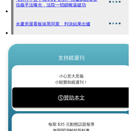
信義手法曝光 法院一招鎖喉逼破功
永慶房屋看板抹黑同業 判決結果出爐
支持鏡週刊
小心意大意義
小額贊助鏡週刊！
贊助本文
每期 $
35
元動態話題報導
無限閱讀解鎖新鮮事