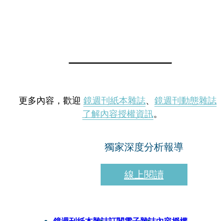
更多內容，歡迎
鏡週刊紙本雜誌
、
鏡週刊動態雜誌
了解內容授權資訊
。
獨家深度分析報導
線上閱讀