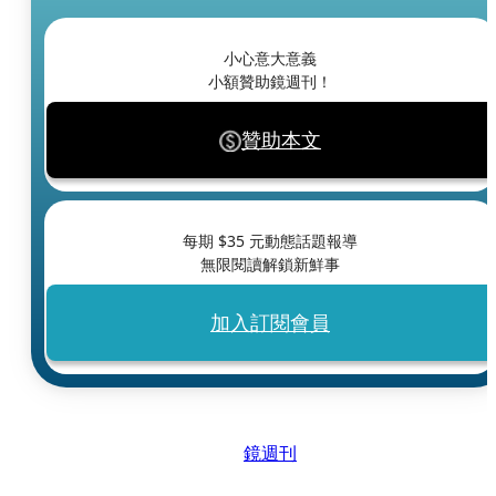
小心意大意義
小額贊助鏡週刊！
贊助本文
每期 $
35
元動態話題報導
無限閱讀解鎖新鮮事
加入訂閱會員
鏡週刊