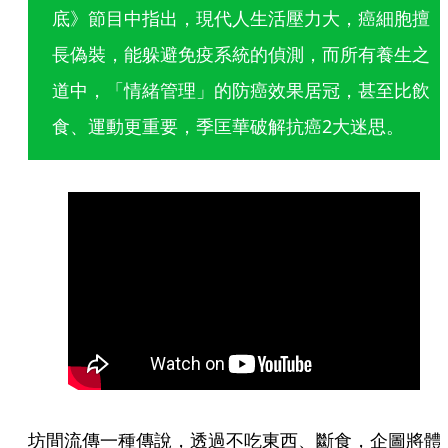
底》節目中指出，現代人生活壓力大，癌細胞擅
長偽裝，能躲避免疫系統的偵測，而所有養生之
道中，「情緒管理」的防癌效果居冠，甚至比飲
食、運動更重要，季匡華破解抗癌2大迷思。
坊間流傳一種傳說，透過不吃東西、斷食，企圖將體