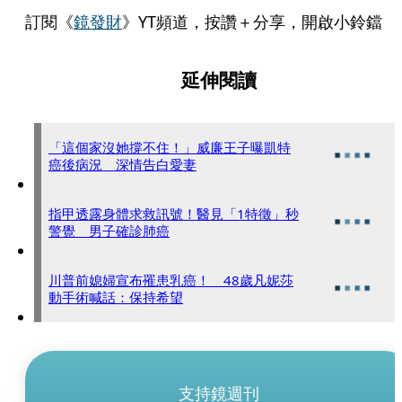
訂閱《
鏡發財
》YT頻道，按讚＋分享，開啟小鈴鐺
延伸閱讀
「這個家沒她撐不住！」威廉王子曝凱特
癌後病況 深情告白愛妻
指甲透露身體求救訊號！醫見「1特徵」秒
警覺 男子確診肺癌
川普前媳婦宣布罹患乳癌！ 48歲凡妮莎
動手術喊話：保持希望
支持鏡週刊