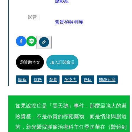
攝影組
影音
曾貴禎
吳明曄
贊助本文
加入訂閱會員
斷食
抗癌
營養
免疫力
癌症
醫鏡到底
如果說癌症是「黑天鵝」事件，那麼最強大的避
險資產，不是昂貴的標靶藥物，而是情緒與腸道
菌，新光醫院腫瘤治療科主任季匡華在《醫鏡到