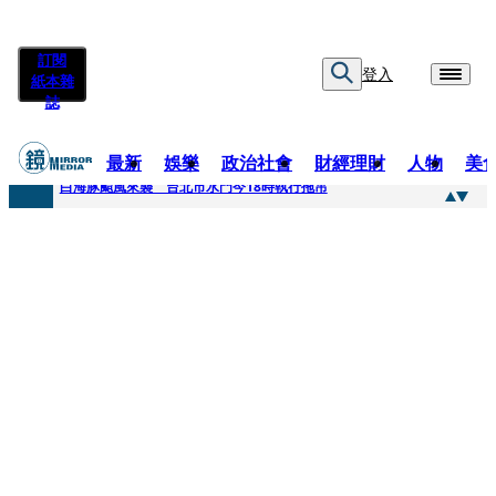
訂閱
登入
紙本雜
誌
最新
娛樂
政治社會
財經理財
人物
美
快訊
白海豚颱風來襲 台北市水門今18時執行拖吊
快訊
AKIRA台北唱到一半突收兒子告白「爸爸I LOVE YOU」 驚喜林志玲同步曝光父親節「披薩蛋糕」
快訊
獨家／TWICE Mina一進華山「天空秒變臉」！ONCE狂風暴雨死守 畫面曝光2.5萬人笑翻