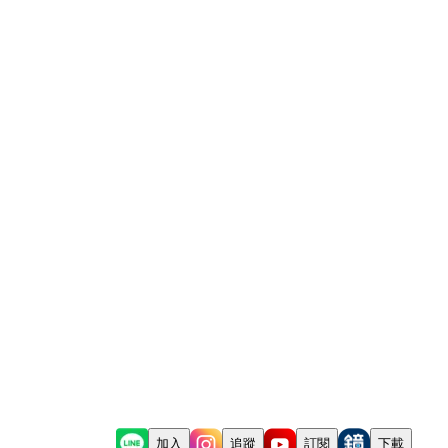
加入
追蹤
訂閱
下載