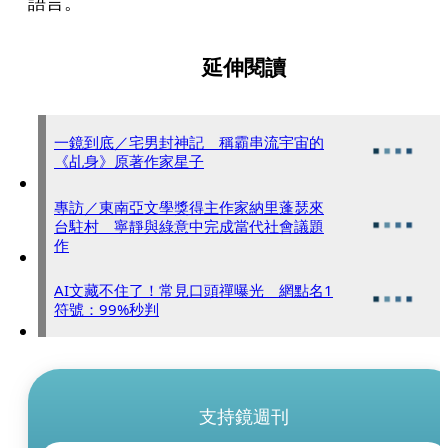
語言。
延伸閱讀
一鏡到底／宅男封神記 稱霸串流宇宙的
《乩身》原著作家星子
專訪／東南亞文學獎得主作家納里蓬瑟來
台駐村 寧靜與綠意中完成當代社會議題
作
AI文藏不住了！常見口頭禪曝光 網點名1
符號：99%秒判
支持鏡週刊