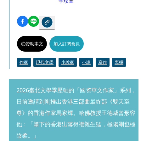
李玟萱
贊助本文
加入訂閱會員
作家
現代文學
小說家
小說
寫作
專欄
2026臺北文學季壓軸的「國際華文作家」系列，
日前邀請到剛推出香港三部曲最終部《雙天至
尊》的香港作家馬家輝。哈佛教授王德威曾形容
他：「筆下的香港出落得複雜生猛，極陽剛也極
陰柔。」