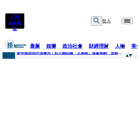
訂閱
登入
紙本雜
誌
最新
娛樂
政治社會
財經理財
人物
美
快訊
影帝親密照外流曝光！對方臉貼臉「又索吻」震驚韓網 登新聞熱搜第一
快訊
有人利用上人信任掏空慈濟？ 張景森提2建議：這是在保護慈濟
快訊
大一懷前男友孩子「19歲女大生背景曝光」 產檢紀錄全空白！獨自生產浴巾裹嬰屍藏家5天