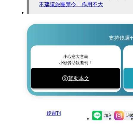
不建議旅團禁令：作用不大
支持鏡週
小心意大意義
小額贊助鏡週刊！
贊助本文
鏡週刊
加入
追