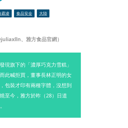
路霸凌
食品安全
大陸
liaxlln、雅方食品官網）
發現旗下的「濃厚巧克力雪糕」
而此喊拒買，董事長林正明的女
，包裝才印有兩種字體，沒想到
燒至今，雅方於昨（28）日道
情。