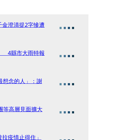
千金澄清提2字慘遭
」 4縣市大雨特報
最想念的人」：謝
團等高層見面擴大
波拉疫情止得住」