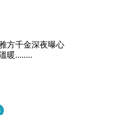
雅方千金深夜曝心
暖……..
員