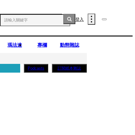
登入
瑪法達
專欄
動態雜誌
訂閱紙本雜誌
Podcasts