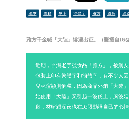
網友
雪糕
炎上
簡體字
雅方
道歉
網
雅方千金喊「大陸」慘遭出征。（翻攝自IG@ju
近期，台灣老字號食品「雅方」，被網友
包裝上印有繁體字和簡體字，有不少人因
兒林暄穎則解釋，因為商品外銷「大陸」
她使用「大陸」又引起一波炎上，風波延
歉，林暄穎深夜也在IG限動曝自己的心