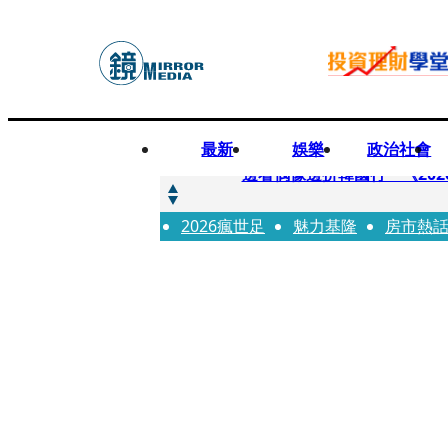
最新
娛樂
政治社會
快訊
邊看偶像邊拚韓國行 《2026
2026瘋世足
快訊
魅力基隆
房市熱
代誌大條火急跳船？ 宏碁派
快訊
一句「請回去坐好」 特教生