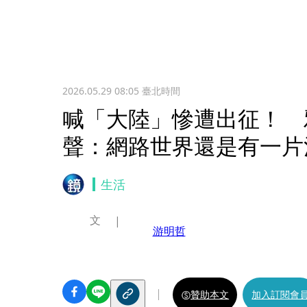
2026.05.29 08:05
臺北時間
喊「大陸」慘遭出征！ 
聲：網路世界還是有一片溫
生活
文
游明哲
贊助本文
加入訂閱會