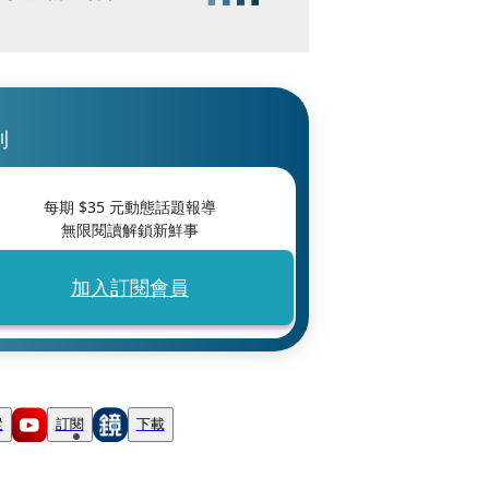
刊
每期 $
35
元動態話題報導
無限閱讀解鎖新鮮事
加入訂閱會員
蹤
訂閱
下載