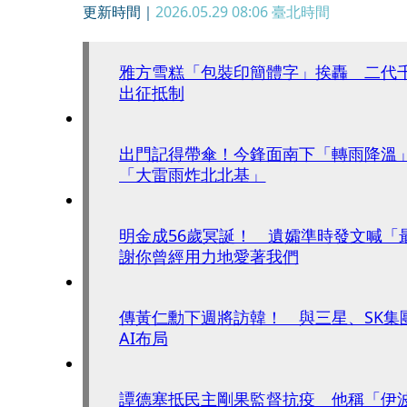
更新時間｜
2026.05.29 08:06
臺北時間
雅方雪糕「包裝印簡體字」挨轟 二代
出征抵制
出門記得帶傘！今鋒面南下「轉雨降溫
「大雷雨炸北北基」
明金成56歲冥誕！ 遺孀準時發文喊「
謝你曾經用力地愛著我們
傳黃仁勳下週將訪韓！ 與三星、SK集
AI布局
譚德塞抵民主剛果監督抗疫 他稱「伊