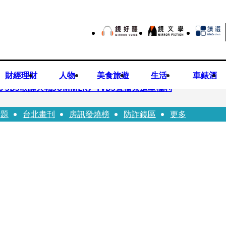
財經理財
人物
美食旅遊
生活
車錶酒
 SBS歌謠大戰SUMMER》TVBS直播祭追星福利
話題
台北畫刊
房訊發燒榜
防詐鏡區
更多
任李文詳接掌兆基屋管2天就喊撤出！
持斷掃把戳女代課老師眼睛大失血近失明