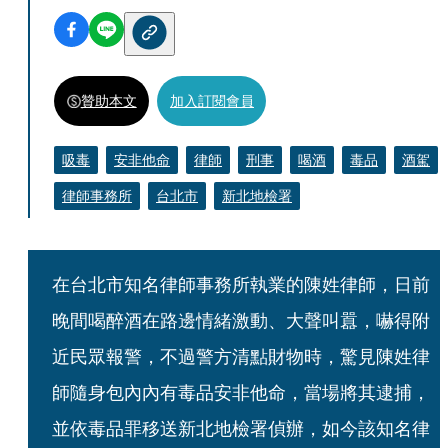
贊助本文
加入訂閱會員
吸毒
安非他命
律師
刑事
喝酒
毒品
酒駕
律師事務所
台北市
新北地檢署
在台北市知名律師事務所執業的陳姓律師，日前
晚間喝醉酒在路邊情緒激動、大聲叫囂，嚇得附
近民眾報警，不過警方清點財物時，驚見陳姓律
師隨身包內內有毒品安非他命，當場將其逮捕，
並依毒品罪移送新北地檢署偵辦，如今該知名律