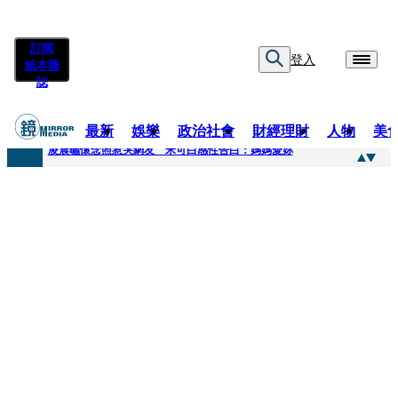
訂閱
登入
紙本雜
誌
最新
娛樂
政治社會
財經理財
人物
美
快訊
凌晨曬懷念照惹哭網友 米可白感性告白：媽媽愛妳
快訊
酸民質疑民進黨「是不是有她裸照？」 黃智賢3點回嗆獲網友讚爆
快訊
姜厚任「老牛找到嫩草」再談小24歲女友 揭七世情緣駁拐坑、暈船破財