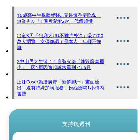
16歲高中生腿腫就醫...竟是懷孕要臨盆
無業男友「1個月愛愛2次」代價超慘
出道3天「包廂大UU不雅片外流」吸7700
萬人瀏覽 女偶像認了是本人：年輕不懂
事
2中山男大生慘了！自製火藥「炸毀廢棄國
小」 因1原因遭起訴求重刑7年6月
正妹Coser動漫展賣「新鮮腳汁」畫面流
出 還有特殊加購服務！粉絲搶喝1小時內
售罄
支持鏡週刊