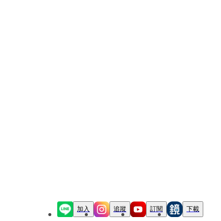
加入
追蹤
訂閱
下載