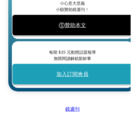
小心意大意義
小額贊助鏡週刊！
贊助本文
每期 $
35
元動態話題報導
無限閱讀解鎖新鮮事
加入訂閱會員
鏡週刊