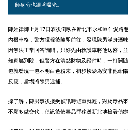
師身分也跟著曝光。
陳姓律師上月17日酒後倒臥在新北市永和區仁愛路巷
內機車格，警方獲報後隨即前往，發現陳男滿身酒味
因無法正常回答詢問，只好先由救護車將他送醫，並
知家屬到院，但警方在清點財物及證件時，一打開隨
包就發現一包不明白色粉末，初步檢驗為安非他命陽
反應，當場將陳男逮捕。
據了解，陳男事後接受偵訊時避重就輕，對於毒品來
不願多做交代，偵訊後依毒品罪移送新北地檢署偵辦