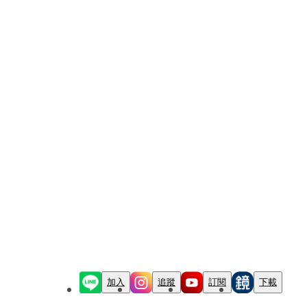
加入
追蹤
訂閱
下載