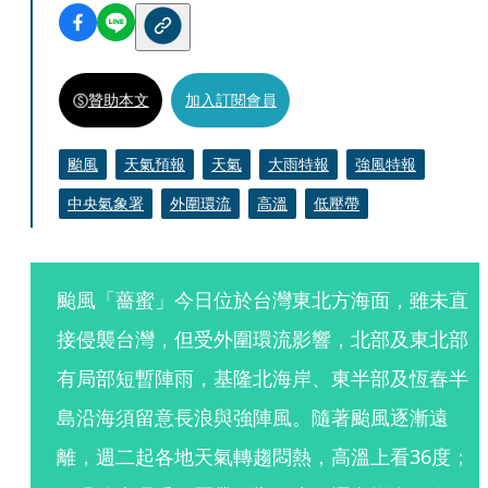
贊助本文
加入訂閱會員
颱風
天氣預報
天氣
大雨特報
強風特報
中央氣象署
外圍環流
高溫
低壓帶
颱風「薔蜜」今日位於台灣東北方海面，雖未直
接侵襲台灣，但受外圍環流影響，北部及東北部
有局部短暫陣雨，基隆北海岸、東半部及恆春半
島沿海須留意長浪與強陣風。隨著颱風逐漸遠
離，週二起各地天氣轉趨悶熱，高溫上看36度；