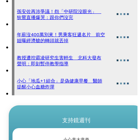
孫安佐再涉爭議！怨「中研院沒眼光」
狄鶯直播爆哭：跟你們沒完
年薪沒400萬別來！男乘客狂遞名片 前空
姐曝經濟艙的轉頭就丟掉
教授遭控霸凌研究生害輕生 北科大發布
聲明：即刻暫停教學指導
小心「地瓜+1組合」是偽健康早餐 醫師
提醒小心血糖炸彈
支持鏡週刊
小心意大意義