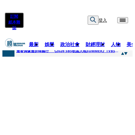
訂閱
登入
紙本雜
誌
最新
娛樂
政治社會
財經理財
人物
美
快訊
邊看偶像邊拚韓國行 《2026 SBS歌謠大戰SUMMER》TVBS直播祭追星福利
快訊
代誌大條火急跳船？ 宏碁派任李文詳接掌兆基屋管2天就喊撤出！
快訊
一句「請回去坐好」 特教生持斷掃把戳女代課老師眼睛大失血近失明