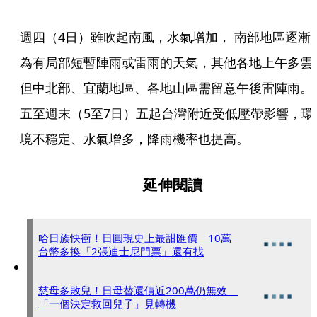
週四（4日）雖吹起南風，水氣增加， 南部地區逐漸
為有局部短暫陣雨或雷雨的天氣，其他各地上午多雲
但中北部、宜蘭地區、各地山區需留意午後雷陣雨。
五至週末（5至7日）五起台灣附近受低壓帶影響，環
境不穩定、水氣增多，降雨機率也提高。
延伸閱讀
哈日族快衝！日圓現史上最甜匯價 10萬
台幣多換「2張迪士尼門票」還有找
慈母多敗兒！日母替還債近200萬仍無效
「一個決定救回兒子」見轉機