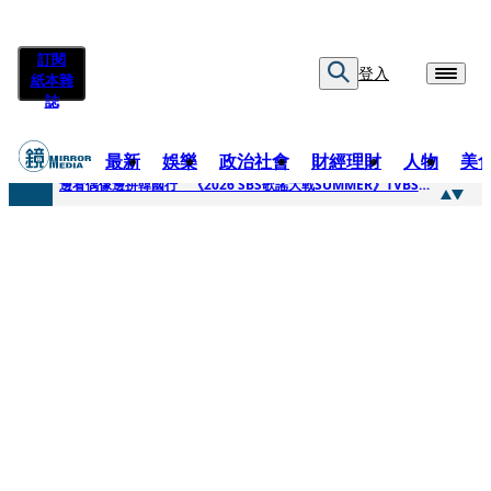
訂閱
登入
紙本雜
誌
最新
娛樂
政治社會
財經理財
人物
美
快訊
邊看偶像邊拚韓國行 《2026 SBS歌謠大戰SUMMER》TVBS直播祭追星福利
快訊
代誌大條火急跳船？ 宏碁派任李文詳接掌兆基屋管2天就喊撤出！
快訊
一句「請回去坐好」 特教生持斷掃把戳女代課老師眼睛大失血近失明