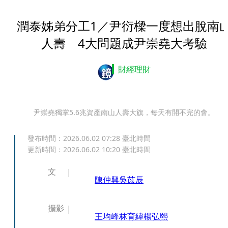
潤泰姊弟分工1／尹衍樑一度想出脫南
人壽 4大問題成尹崇堯大考驗
財經理財
尹崇堯獨掌5.6兆資產南山人壽大旗，每天有開不完的會。
發布時間：
2026.06.02 07:28
臺北時間
更新時間：
2026.06.02 10:20
臺北時間
文
陳仲興
吳苡辰
攝影
王均峰
林育緯
楊弘熙