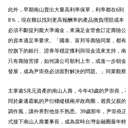
此外，早期南山賣出大量高利率保單，利率都在6到
8％，現在難以找到更高報酬率的產品擔負理賠成本
必須不斷提列龐大準備金，來滿足金管會訂定壽險公
的資本適足率要求。「國泰、富邦等壽險同業，都有
控旗下的銀行、證券等穩定獲利與現金流來支持，南
只有壽險苦撐，如何讓公司順利上市，或進一步朝金
發展，成為尹崇堯必須面對解決的問題。」同業觀察
主掌逾5兆元資產的南山人壽，今年43歲的尹崇堯，
同於豪邁霸氣的尹衍樑縱橫兩岸政商圈，迥異父親的
調作風，讓外界對他並不熟悉。39歲那年，尹崇堯正
式接下南山人壽董事長，成為當時台灣金融圈最年輕