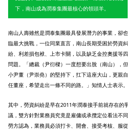
下，南山成為潤泰集團最核心的領頭羊。
南山人壽雖然是潤泰集團最具發展潛力的事業，卻也
臨最大挑戰，一位同業直言，南山長期受困於勞資糾
紛、利差損包袱、上市卡關，以及缺乏金控奧援等四
問題。「總裁（尹衍樑）一度想要出脫（南山），但
小尹董（尹崇堯）的堅持下，扛下這座大山，更親自
任董座，希望走出一條不同的路。」知情人士表示。
其中，勞資糾紛是早在2011年潤泰接手前就存在的爭
議，雙方針對業務員究竟是雇傭或承攬定位看法不同
勞方認為，業務員必須打卡、開會、接受考核、服從