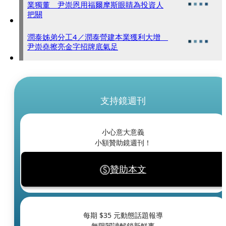
業獨董 尹崇恩用福爾摩斯眼睛為投資人
把關
潤泰姊弟分工4／潤泰營建本業獲利大增
尹崇堯擦亮金字招牌底氣足
支持鏡週刊
小心意大意義
小額贊助鏡週刊！
贊助本文
每期 $
35
元動態話題報導
無限閱讀解鎖新鮮事