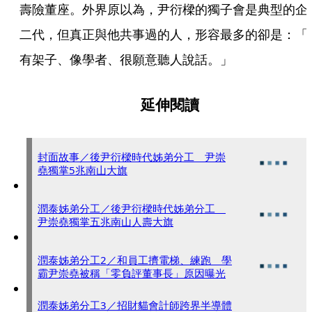
壽險董座。外界原以為，尹衍樑的獨子會是典型的企
二代，但真正與他共事過的人，形容最多的卻是：「
有架子、像學者、很願意聽人說話。」
延伸閱讀
封面故事／後尹衍樑時代姊弟分工 尹崇
堯獨掌5兆南山大旗
潤泰姊弟分工／後尹衍樑時代姊弟分工
尹崇堯獨掌五兆南山人壽大旗
潤泰姊弟分工2／和員工擠電梯、練跑 學
霸尹崇堯被稱「零負評董事長」原因曝光
潤泰姊弟分工3／招財貓會計師跨界半導體