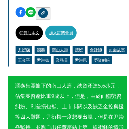
贊助本文
加入訂閱會員
尹衍樑
潤泰
南山人壽
接班
會計師
封面故事
王金平
尹崇堯
業務員
尹崇恩
勞資糾紛
潤泰集團旗下的南山人壽，總資產達5.6兆元，
佔集團資產比重9成以上，但是，由於面臨勞資
糾紛、利差損包袱、上市卡關以及缺乏金控奧援
等四大難題，尹衍樑一度想要出脫，但是在尹崇
堯堅持、並親自出任董座站上第一線衝鋒的情形