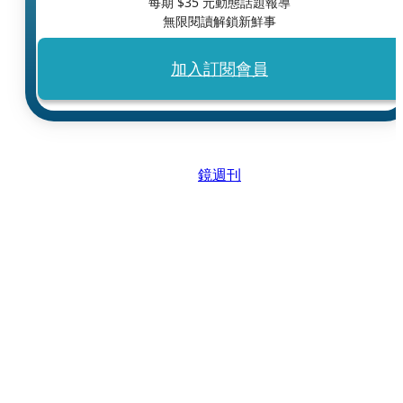
每期 $
35
元動態話題報導
無限閱讀解鎖新鮮事
加入訂閱會員
鏡週刊