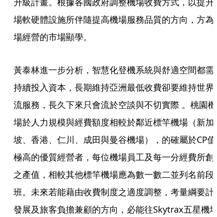
升級計畫。根據各國政府調整機場收費方式，以提升
場軟硬體設施所伴隨提高機場服務品質的方向，方為
場經營的市場顯學。
黃泰林進一步分析，智慧化登機系統與舒適空間都需
持續投入資本，長期維持亞洲最低收費卻要維持世界
流服務，長久下來只會流於空談與不切實際 。桃園機
場於人力規模與經費額度相較於鄰近標竿機場（新加
坡、香港、仁川、成田與曼谷機場），的確屬於CP值
極高的優質經營者，每位機場員工及每一分經費所創
之產值，相較其他標竿機場應為數一數二並列名前段
班。未來若能藉由收費制度之適度調整，考量綱要計
發展及旅客負擔兼顧的方向，必能往Skytrax五星機