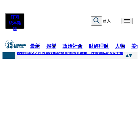
訂閱
登入
紙本雜
誌
最新
娛樂
政治社會
財經理財
人物
美
快訊
錢鏡你家2／台股急跌他逆勢買到95％滿倉 杜金龍點名3大主角
快訊
八月寵物月 寵物食品大廠偕獸醫師提醒飼主四大照護誤區
快訊
97萬粉絲料理網紅驚傳病逝！ 團隊發文證實：肥大叔8/5離開了