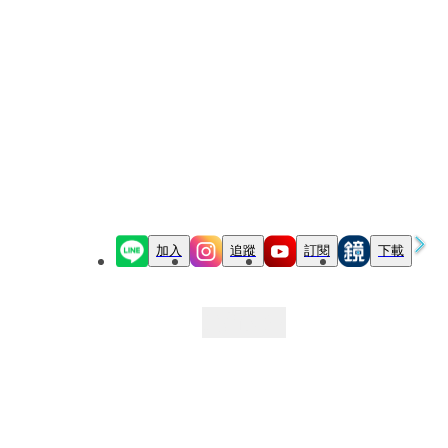
加入
追蹤
訂閱
下載
最新文章