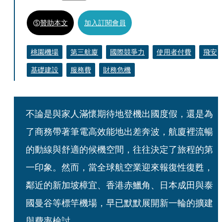
贊助本文
加入訂閱會員
桃園機場
第三航廈
國際競爭力
使用者付費
飛安
基礎建設
服務費
財務危機
不論是與家人滿懷期待地登機出國度假，還是為
了商務帶著筆電高效能地出差奔波，航廈裡流暢
的動線與舒適的候機空間，往往決定了旅程的第
一印象。然而，當全球航空業迎來報復性復甦，
鄰近的新加坡樟宜、香港赤鱲角、日本成田與泰
國曼谷等標竿機場，早已默默展開新一輪的擴建
與費率檢討。