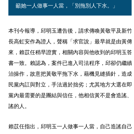
籲她一人做事一人當，「別拖別人下水。」
本刊今報導，邱明玉遭告後，請求傳喚黃敬平及新竹
長高虹安作為證人，聲稱「求官說」最早就是由黃傳
來，賴苡任稍早證實，相關內容與他收到的邱明玉答
書一致。賴認為，案件已進入司法程序，邱卻仍繼續
治操作，故意把黃敬平拖下水，藉機見縫插針，造成
民黨內訌與對立，手法過於拙劣；尤其地方大選在即
黨內最需要的是團結與信任，他相信黃不是會造謠、
謠的人。
賴苡任指出，邱明玉一人做事一人當，自己造謠自己