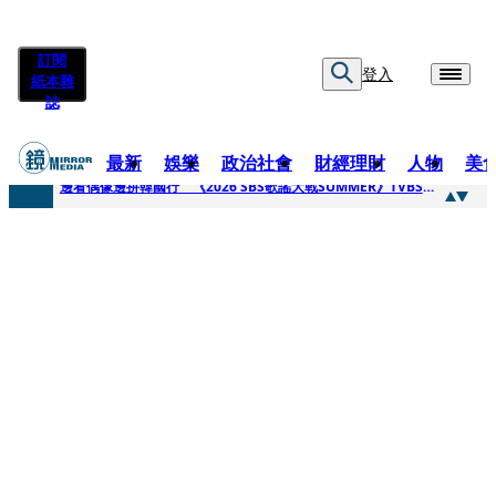
訂閱
登入
紙本雜
誌
最新
娛樂
政治社會
財經理財
人物
美
快訊
邊看偶像邊拚韓國行 《2026 SBS歌謠大戰SUMMER》TVBS直播祭追星福利
快訊
代誌大條火急跳船？ 宏碁派任李文詳接掌兆基屋管2天就喊撤出！
快訊
一句「請回去坐好」 特教生持斷掃把戳女代課老師眼睛大失血近失明