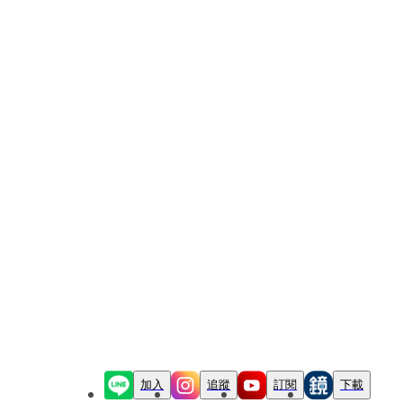
加入
追蹤
訂閱
下載