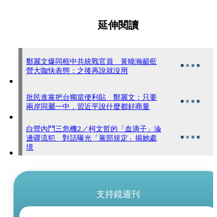
延伸閱讀
鄭麗文爆同框中共統戰官員 黃暐瀚籲藍
營大咖快表態：之後再說就沒用
批民進黨把台獨當便利貼 鄭麗文：只要
兩岸同屬一中，習近平說什麼都好商量
白營內鬥三危機2／柯文哲的「血滴子」淪
邊疆流犯 對話曝光「黨部規定」揭她處
境
支持鏡週刊