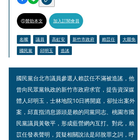
贊助本文
加入訂閱會員
名嘴
議員
高虹安
新竹市政府
賴苡任
大罷免
國民黨
邱明玉
造謠
國民黨台北市議員參選人賴苡任不滿被造謠，他
曾向民眾黨執政的新竹市政府求官，提告資深媒
體人邱明玉，士林地院10日將開庭，卻扯出案外
案，邱直指消息源頭是賴的同黨同志、桃園市國
民黨議員黃敬平，形成藍營網內互打。對此，賴
苡任發表聲明，質疑相關說法是邱脫罪之詞，呼