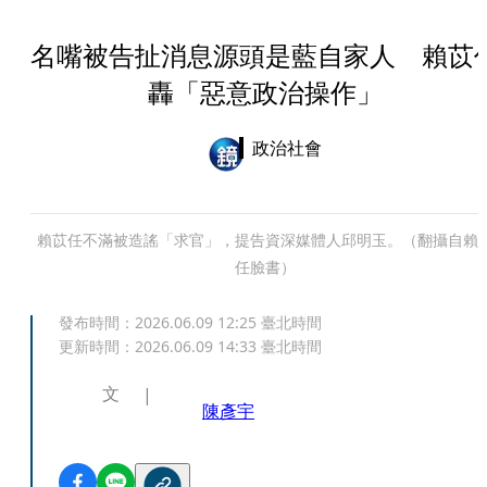
名嘴被告扯消息源頭是藍自家人 賴苡
轟「惡意政治操作」
政治社會
賴苡任不滿被造謠「求官」，提告資深媒體人邱明玉。（翻攝自賴
任臉書）
發布時間：
2026.06.09 12:25
臺北時間
更新時間：
2026.06.09 14:33
臺北時間
文
陳彥宇