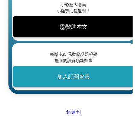
小心意大意義
小額贊助鏡週刊！
贊助本文
每期 $
35
元動態話題報導
無限閱讀解鎖新鮮事
加入訂閱會員
鏡週刊