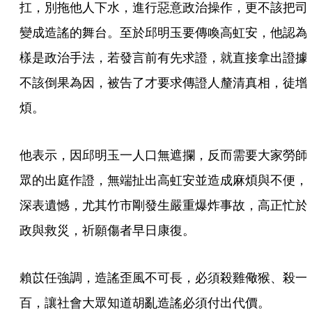
扛，別拖他人下水，進行惡意政治操作，更不該把司
變成造謠的舞台。至於邱明玉要傳喚高虹安，他認為
樣是政治手法，若發言前有先求證，就直接拿出證據
不該倒果為因，被告了才要求傳證人釐清真相，徒增
煩。
他表示，因邱明玉一人口無遮攔，反而需要大家勞師
眾的出庭作證，無端扯出高虹安並造成麻煩與不便，
深表遺憾，尤其竹市剛發生嚴重爆炸事故，高正忙於
政與救災，祈願傷者早日康復。
賴苡任強調，造謠歪風不可長，必須殺雞儆猴、殺一
百，讓社會大眾知道胡亂造謠必須付出代價。