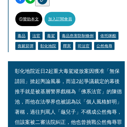
贊助本文
加入訂閱會員
毒品
法官
毒駕
毒品危害防制條例
依托咪酯
喪屍菸彈
彰化地院
釋憲
司法官
公然侮辱
彰化地院近日2起重大毒駕縱放案因獲准「無保
請回」掀起輿論風暴，而這2起爭議裁定的幕後
推手就是被基層警界戲稱為「佛系法官」的陳德
池，而他在法學界也被認為以「個人風格鮮明」
著稱，過往判罵人「龜兒子」不構成公然侮辱，
但該案被二審法院糾正，他也曾挑戰公然侮辱罪