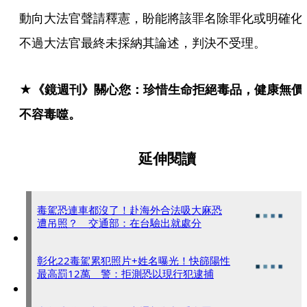
動向大法官聲請釋憲，盼能將該罪名除罪化或明確化
不過大法官最終未採納其論述，判決不受理。
★《鏡週刊》關心您：珍惜生命拒絕毒品，健康無價
不容毒噬。
延伸閱讀
毒駕恐連車都沒了！赴海外合法吸大麻恐
遭吊照？ 交通部：在台驗出就處分
彰化22毒駕累犯照片+姓名曝光！快篩陽性
最高罰12萬 警：拒測恐以現行犯逮捕