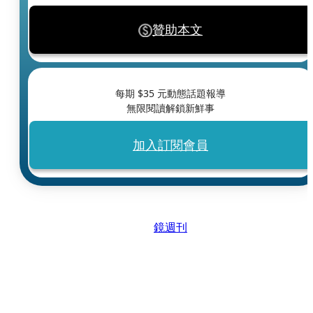
贊助本文
每期 $
35
元動態話題報導
無限閱讀解鎖新鮮事
加入訂閱會員
鏡週刊