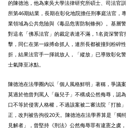
的陳德池，他為東吳大學法律研究所碩士、司法官訓
所第46期結業，長期在彰化地院擔任刑事庭法官，專
業領域為公共危險與《毒品危害防制條例》。基層警
對這名「佛系法官」的裁定表達不滿，1名資深警官
擊，同仁在第一線搏命抓人，連所長都被撞到粉碎性
折，結果法官手一揮就放人，「縱放」已導致彰化警
士氣降至冰點。
陳德池在法學圈內以「個人風格鮮明」著稱，爭議案
莫過於他曾判罵人「龜兒子」不構成公然侮辱，認為
口不等於侵害人格權，不過該案被二審法院「打臉」
正，改判被告拘役20天。陳德池在法學界算是「獨特
見解者」，曾堅持《刑法》公然侮辱罪有違憲之虞，