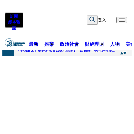
訂閱
登入
紙本雜
誌
最新
娛樂
政治社會
財經理財
人物
美
快訊
「千億富太」現身老店買250元麻糬！ 店員讚「包包好可愛」她笑回：我自己做的
快訊
姜厚任小24歲女友爆當小三、假學歷！ 友「扯郭台銘」曝交往內幕：我們又不像他
快訊
吳昕陽新任無店面零售商業同業公會理事長 提四大策略續走台灣零售業新局