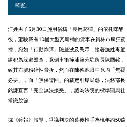
釋憲。
江姓男子5月30日施用俗稱「喪屍菸彈」的依托咪酯
後，駕駛載有10桶大型瓦斯桶的貨車在員林市瘋狂衝
撞，宛如「行動炸彈」險些波及民眾；接著施姓毒駕
緝犯為躲避盤查，竟倒車衝撞埔鹽分駐所長陳國銘，
致其右腿粉碎性骨折，然而在陳德池眼中竟均「無羈
必要」，而「無保請回」的裁定引爆民怨，法務部長
銘謙直言「完全無法接受」，認為法院的標準顯與社
常識脫節。
據《鏡報》報導，爭議判決的幕後推手為現年約50歲