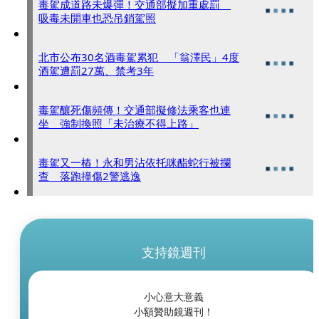
毒駕成道路未爆彈！交通部擬加重處罰
吸毒未開車也恐吊銷駕照
北市公布30名酒毒駕累犯 「翁澤民」4度
酒駕遭罰27萬、禁考3年
毒駕釀死傷頻傳！交通部擬修法乘客也連
坐 強制換照「未治療不得上路」
毒駕又一樁！永和男沾依托咪酯蛇行被攔
查 落跑撞傷2警逃逸
支持鏡週刊
小心意大意義
小額贊助鏡週刊！