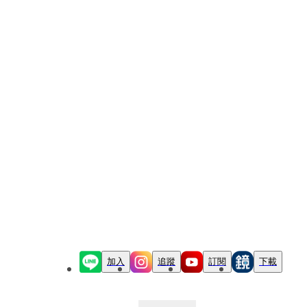
加入
追蹤
訂閱
下載