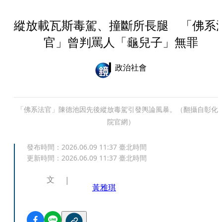
縱放載瓦斯毒駕、撞斷所長腿 「佛系
官」曾判罵人「龜兒子」無罪
政治社會
「佛系法官」陳德池因先後縱放毒駕引發輿論風暴。（翻攝自彰化
院官網）
發布時間：
2026.06.09 11:37
臺北時間
更新時間：
2026.06.09 11:37
臺北時間
文
黃雅琪