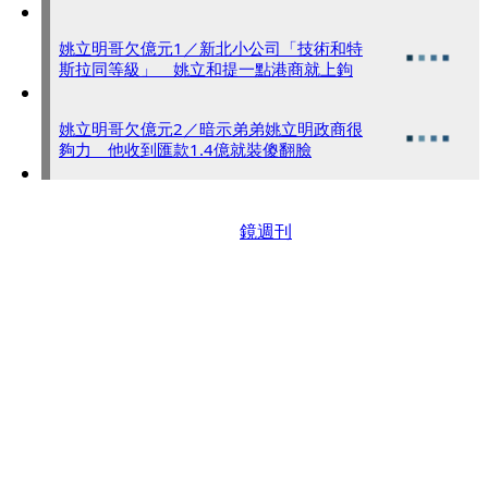
姚立明哥欠億元1／新北小公司「技術和特
斯拉同等級」 姚立和提一點港商就上鉤
姚立明哥欠億元2／暗示弟弟姚立明政商很
夠力 他收到匯款1.4億就裝傻翻臉
鏡週刊