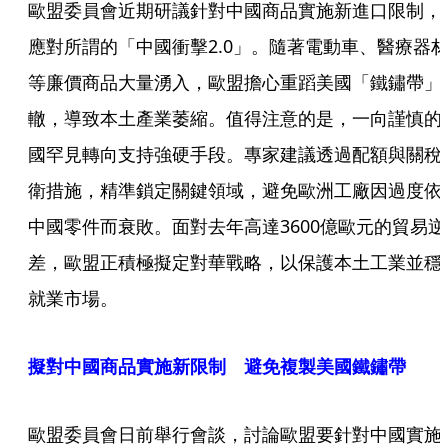
歐盟委員會近期研議針對中國商品實施新進口限制，
應對所謂的「中國衝擊2.0」。隨著電動車、醫療器
等廉價商品大量湧入，歐盟擔心重蹈美國「鐵鏽帶」
轍，導致本土產業萎縮。值得注意的是，一向謹慎的
國罕見轉向支持強硬手段。專家建議透過配額與關稅
衛措施，精準鎖定關鍵領域，避免歐洲工廠因過度依
中國零件而衰敗。面對去年高達3600億歐元的貿易逆
差，歐盟正積極擬定對華戰略，以保護本土工業並穩
就業市場。
擬對中國商品實施新限制 避免複製美國鐵鏽帶
歐盟委員會日前舉行會談，討論歐盟要針對中國實施