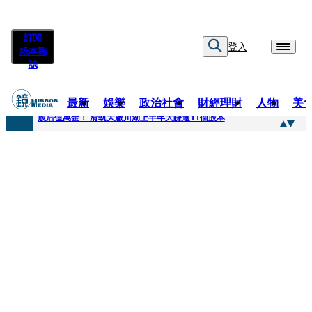
訂閱
登入
紙本雜
誌
最新
娛樂
政治社會
財經理財
人物
美
快訊
股后值萬金！ 滑軌大廠川湖上半年大賺逾11個股本
快訊
詐騙慈濟10億元佣金案 中院裁定女律師4人羈押禁見1人交保
快訊
國民黨控台糖董事「綠友友」點名陳其邁 高市府駁斥：毫無事實依據