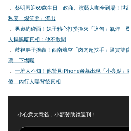
．
蔡明興迎69歲生日 政商、演藝大咖全到場！世
私宴「燦笑照」流出
．
男邀約碰面！妹子精心打扮換來「這句」氣炸 眾
人揭黑暗真相：他不敢問
．
歧視胖子挨轟！西南航空「肉肉超扶手」逼買雙倍
票 下場曝
．
一堆人不知！他驚見iPhone螢幕出現「小亮點」
傻 內行人曝背後真相
小心意大意義，小額贊助鏡週刊！