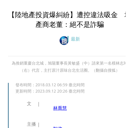
【陸地產投資爆糾紛】遭控違法吸金 
產商老董：絕不是詐騙
最新
為推銷重慶台北城，旭陽董事長黃敏盛（中）請來第一名模林志玲
（右）代言，主打原汁原味台北生活圈。（翻攝自搜狐）
發布時間：
2018.03.12 06:59
臺北時間
更新時間：
2023.09.12 20:26
臺北時間
文
林喬慧
主播