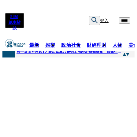
訂閱
登入
紙本雜
誌
最新
娛樂
政治社會
財經理財
人物
美
快訊
放手泰山拚再起1／詹岳霖靠八寶粥工法跨足寵物鮮食 罐罐生產前先請「叼嘴王后」試吃
快訊
泰國男偶像離奇墜河亡...「背20公斤水泥」單車仍下落不明 媽痛揭生前1計畫：不可能輕生
快訊
當街激吻阿翔「演藝工作慘歸零」 謝忻認：當年咎由自取