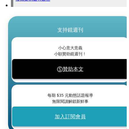
支持鏡週刊
小心意大意義
小額贊助鏡週刊！
贊助本文
每期 $
35
元動態話題報導
無限閱讀解鎖新鮮事
加入訂閱會員