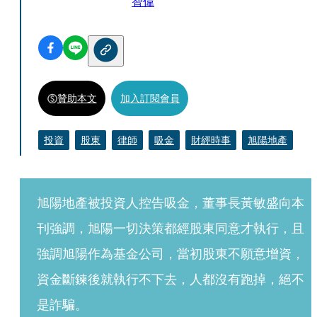
智偉
贊助本文
加入訂閱會員
投資
股東
律師
吸金
財經時事
旭陽地產
旭陽地產被投資人控告吸金，董事長黃敏盛向本
刊強調，旭陽一切決策都經股東同意才執行，且
強調旭陽作為基金公司，當初股東不願意增資，
資金斷鍊後就執行不下去，人都沒有跑掉，絕不
是詐騙。